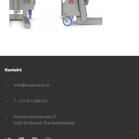
Kontakt
info@backsaver.nl
T : +31 411 689 372
Kruisbroeksestraat 17
5281 RV Boxtel, The Netherlands