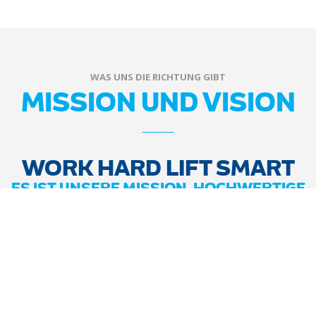
WAS UNS DIE RICHTUNG GIBT
MISSION UND VISION
WORK HARD LIFT SMART
ES IST UNSERE MISSION, HOCHWERTIGE
HEBE- UND KIPPMASCHINEN AUS
EDELSTAHL FÜR DIE
LEBENSMITTELINDUSTRIE
HERZUSTELLEN. MASCHINEN, DIE
EINFACH ZU BENUTZEN SIND, SORGEN
FÜR EINE OPTIMALE
PRODUKTIONSLINIE UND GESUNDE