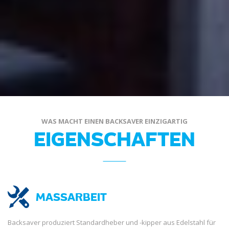
WAS MACHT EINEN BACKSAVER EINZIGARTIG
EIGENSCHAFTEN
MASSARBEIT
Backsaver produziert Standardheber und -kipper aus Edelstahl für