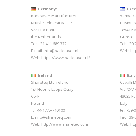
Germany:
Gree
Backsaver Manufacturer
Vamvacas
Kruisbroeksestraat 17
D. Mout
5281 RV Boxtel
18541 Ka
the Netherlands
Greece
Tel: +31 411 689 372
Tel: +30
E-mail:
info@backsaver.nl
Web:
ht
Web:
https://www.backsaver.nl/
Ireland:
Italy
Shareteq Ltd Ireland
Cavalli 
1st Floor, 6 Lapps Quay
Via XXV A
Cork
43035 Fe
Ireland
Italy
T: +44-1775-710100
tel. +39
E: info@shareteq.com
fax +39-
Web:
http://www.shareteq.com
Web:
htt