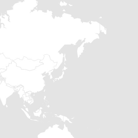
remse im Falle eines Kettenbruchs.
zur Montage des Säulenkippers auf dem Boden,
ne.
tandard.
eiben)-Tasten (Auf/Ab).
er für verbesserten Produktfluss, längere
agen, Fässer, Kisten usw. bis maximal 350 kg.
aximal 3250 mm).
ndung des Kippers an verschiedenen Stellen.
alien.
 Entladung von Flüssigkeiten.