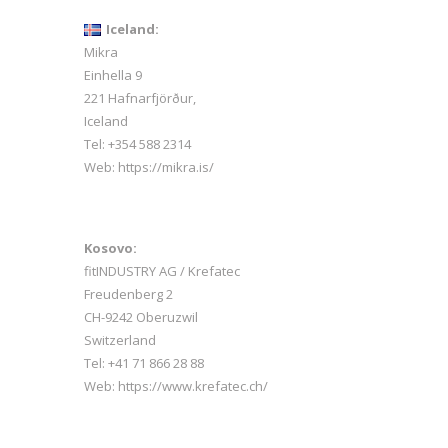
Iceland:
Mikra
Einhella 9
221 Hafnarfjörður,
Iceland
Tel:
+354 588 2314
Web:
https://mikra.is/
Kosovo:
fitINDUSTRY AG / Krefatec
i
Freudenberg 2
CH-9242 Oberuzwil
Switzerland
Tel:
+41 71 866 28 88
Web:
https://www.krefatec.ch/