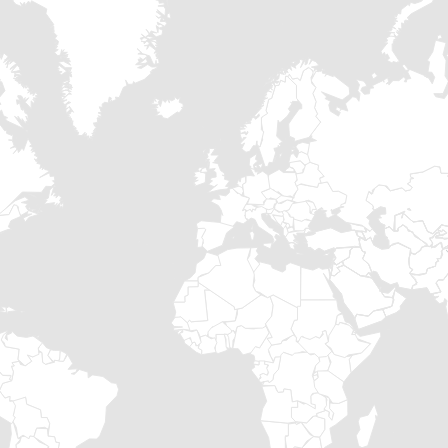
Mechanische Sicherheitsb
Statisches Grundgestell 
reinigbar unter der Maschi
400V-Netzanschluss als S
Bedienfeld an der Säule.
Totmann (Halten-zum-Betr
Verfügbare Optionen:
Zusätzlicher Auswurftricht
Überlappungen usw.
Anpassbar für spezielle W
Erhöhte Kipphöhe (bis m
Mobiles Gestell zur Verwe
Verschiedene Kettenmateri
Spezielle Lösungen für die
Schienehalterungen.
… Und vieles mehr …