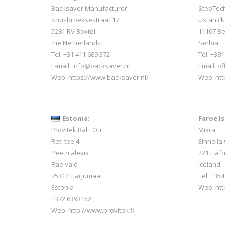
Backsaver Manufacturer
StepTec
Kruisbroeksestraat 17
Ustaničk
5281 RV Boxtel
11107 B
the Netherlands
Serbia
Tel: +31 411 689 372
Tel: +38
E-mail:
info@backsaver.nl
Email: o
Web:
https://www.backsaver.nl/
Web: htt
Estonia:
Faroe Is
Provitek Balti Oü
Mikra
Reti tee 4
Einhella 
Peetri alevik
221 Hafn
Rae vald
Iceland
75312 Harjumaa
Tel:
+354
Estonia
Web:
htt
+372 6393152
Web:
http://www.provitek.fi