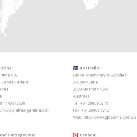
ntina:
Australia:
ntina S.A.
Global Machinery & Supplies
 Capital Federal
3 Albion Lane
Aires
2088 Mosman NSW
a
Australia
0) 11 43012639
Tel: +61 29969 0370
p://www.alfaargentina.com
Fax: +61 29969 0312
Web:
http://www.globalms.com.au
and Herzegovina:
Canada: