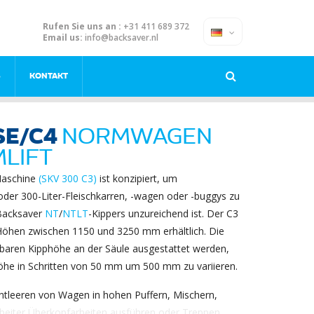
Rufen Sie uns an :
+31 411 689 372
Email us:
info@backsaver.nl
S
KONTAKT
SE/C4
NORMWAGEN
LIFT
Maschine
(SKV 300 C3)
ist konzipiert, um
er 300-Liter-Fleischkarren, -wagen oder -buggys zu
 Backsaver
NT
/
NTLT
-Kippers unzureichend ist. Der C3
 Höhen zwischen 1150 und 3250 mm erhältlich. Die
lbaren Kipphöhe an der Säule ausgestattet werden,
höhe in Schritten von 50 mm um 500 mm zu variieren.
Entleeren von Wagen in hohen Puffern, Mischern,
rbeiter Überkopfarbeiten ausführen oder Treppen