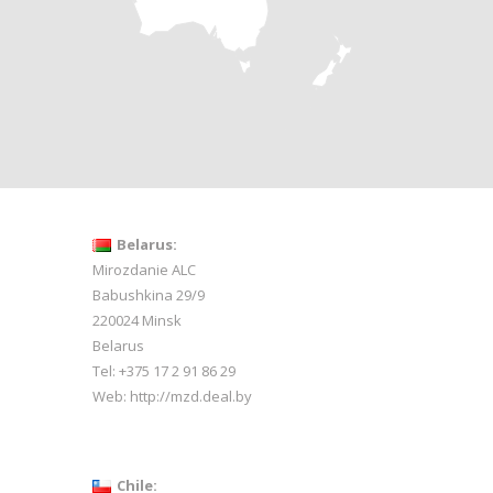
Belarus:
Mirozdanie ALC
Babushkina 29/9
220024 Minsk
Belarus
Tel: +375 17 2 91 86 29
Web:
http://mzd.deal.by
Chile: