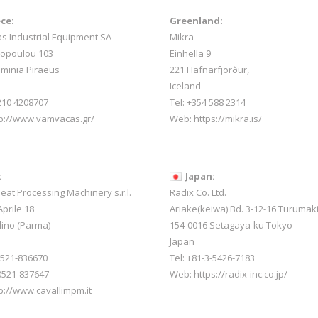
ce:
Greenland:
 Industrial Equipment SA
Mikra
sopoulou 103
Einhella 9
minia Piraeus
221 Hafnarfjörður,
Iceland
 210 4208707
Tel:
+354 588 2314
tp://www.vamvacas.gr/
Web:
https://mikra.is/
:
Japan:
Meat Processing Machinery s.r.l.
Radix Co. Ltd.
prile 18
Ariake(keiwa) Bd. 3-12-16 Turumak
lino (Parma)
154-0016 Setagaya-ku Tokyo
Japan
-0521-836670
Tel: +81-3-5426-7183
0521-837647
Web: https://radix-inc.co.jp/
p://www.cavallimpm.it