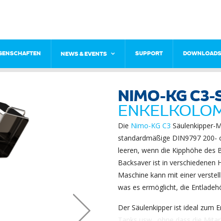
IGENSCHAFTEN
SUPPORT
DOWNLOAD
NEWS & EVENTS
NIMO-KG C3-
ENKELKOLOM
Die
Nimo-KG
C3
Säulenkipper-
standardmäßige DIN9797 200- od
leeren, wenn die Kipphöhe des
Backsaver ist in verschiedenen
Maschine kann mit einer verstel
was es ermöglicht, die Entlade
Der Säulenkipper ist ideal zum 
Tanks usw., ohne dass die Mita