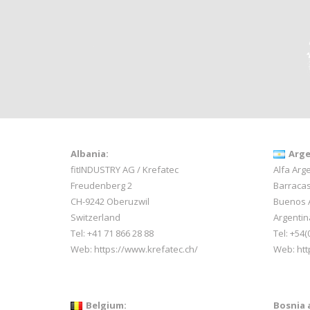
Albania:
Arge
fitINDUSTRY AG / Krefatec
Alfa Arge
Freudenberg 2
Barracas
CH-9242 Oberuzwil
Buenos 
Switzerland
Argentin
Tel:
+41 71 866 28 88
Tel: +54(
Web:
https://www.krefatec.ch/
Web:
htt
Belgium:
Bosnia 