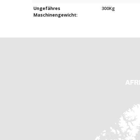
Ungefähres
300Kg
Maschinengewicht:
AFR