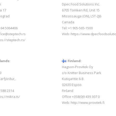
h
Dpec Food Solutions Inc.
a 17
6705 Tomken Rd, Unit 15
eograd
Mississauga (ON), L5T-2J6
Canada
1 64 5064406
Tel: +1 905-565-1500
ffice@steptech.rs
Web:
https://www.dpecfoodsoluti
ps://steptech.rs/
lands:
Finland:
Hagson-Provitek Oy
9
c/o Knitter Business Park
arfjörður,
Kutojantie 6-8
02630 Espoo
 588 2314
Finland
ps://mikra.is/
Office +358(0)9 439 307 0
Web:
http://www.provitek.fi