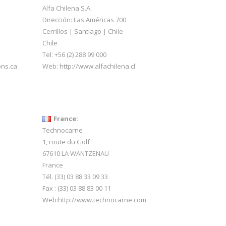
Alfa Chilena S.A.
Dirección: Las Américas 700
Cerrillos | Santiago | Chile
Chile
Tel: +56 (2) 288 99 000
ons.ca
Web:
http://www.alfachilena.cl
France:
Technocarne
1, route du Golf
67610 LA WANTZENAU
France
Tél. (33) 03 88 33 09 33
Fax : (33) 03 88 83 00 11
Web:
http://www.technocarne.com