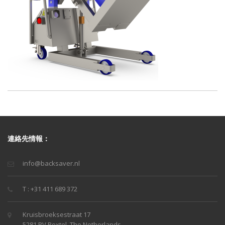
連絡先情報：
info@backsaver.nl
T : +31 411 689 372
Kruisbroeksestraat 17
5281 RV Boxtel, The Netherlands