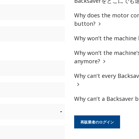
Backsaverをどこに
Why does the motor cont
button?
Why won’t the machine l
Why won’t the machine’s
anymore?
Why can't every Backsav
Why can't a Backsaver b
再販業者のログイン