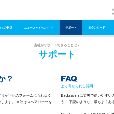
たちの利点
サポート
ダウンロード
ニュースとイベント
当社がサポートできることは？
サポート
か？
FAQ
よく寄せられる質問
？ どうぞ下記のフォームにもれなく
Backsaversは丈夫で使い
します。 当社はスペアパーツを
う。 下記のような、最もよくあ