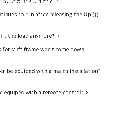
でも送ることができますか？
inues to run after releasing the Up (↑)
ift the load anymore?
 fork/lift frame won’t come down
er be equiped with a mains installation?
e equiped with a remote control?