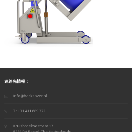
連絡先情報：
info@backsaver.nl
T : +31 411 689 372
Kruisbroeksestraat 17
5281 RV Boxtel, The Netherlands