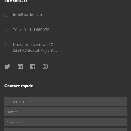
Info contact
info@backsaver.nl
Tél. : +31 411 689 372
Kruisbroeksestraat 17
5281 RV Boxtel, Pays-Bas
Contact rapide