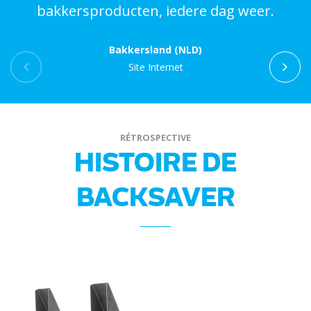
bakkersproducten, iedere dag weer.
Bakkersland (NLD)
Site Internet
RÉTROSPECTIVE
HISTOIRE DE
BACKSAVER