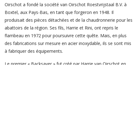
Oirschot a fondé la société van Oirschot Roestvrijstaal B.V. à
Boxtel, aux Pays-Bas, en tant que forgeron en 1948. Il
produisait des pièces détachées et de la chaudronnerie pour les
abattoirs de la région. Ses fils, Harrie et Rini, ont repris le
flambeau en 1972 pour poursuivre cette quête. Mais, en plus
des fabrications sur mesure en acier inoxydable, ils se sont mis
à fabriquer des équipements.
Le premier « Backsaver » fut créé par Harrie van Oirschot en
réponse à la demande particulière d’un client de machine devant
être facile et simple à utiliser. Elle devait permettre de soulever
et de faire basculer des bacs à hauteur du poste de travail.
L’idée a fait son chemin pour évoluer vers un
élévateur/basculeur de bacs standard, mobile. Les années qui
suivirent, Harrie a étendu les exportations de la société à
l’ensemble de l’Europe de l’Ouest.
Après avoir exposé au début des années 1990 sur un salon au
Royaume-Uni, nous avons baptisé « le basculeur qui ménage le