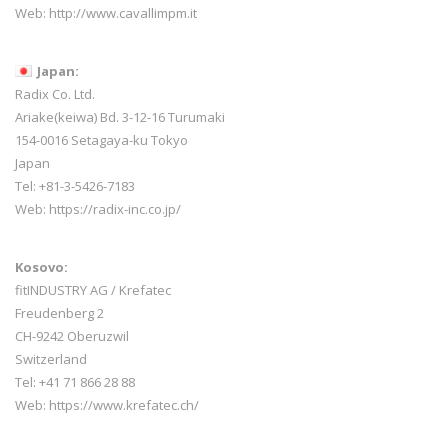
Web:
http://www.cavallimpm.it
Japan:
Radix Co. Ltd.
Ariake(keiwa) Bd. 3-12-16 Turumaki
154-0016 Setagaya-ku Tokyo
Japan
Tel: +81-3-5426-7183
Web: https://radix-inc.co.jp/
Kosovo:
fitINDUSTRY AG / Krefatec
Freudenberg 2
CH-9242 Oberuzwil
Switzerland
Tel:
+41 71 866 28 88
Web:
https://www.krefatec.ch/