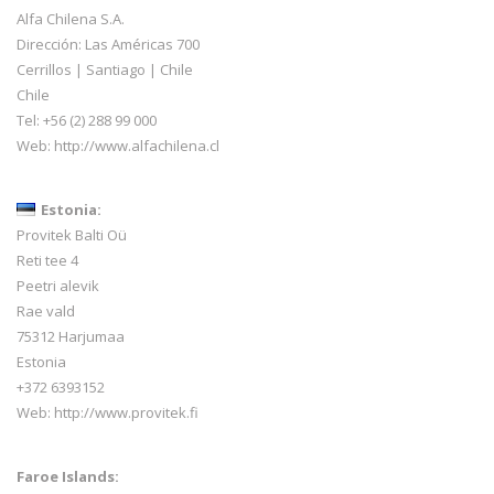
Alfa Chilena S.A.
Dirección: Las Américas 700
Cerrillos | Santiago | Chile
Chile
Tel: +56 (2) 288 99 000
Web:
http://www.alfachilena.cl
Estonia:
Provitek Balti Oü
Reti tee 4
Peetri alevik
Rae vald
75312 Harjumaa
Estonia
+372 6393152
Web:
http://www.provitek.fi
Faroe Islands: