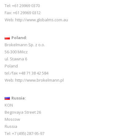
Tel: +61 29969 0370
Fax: +61 29969 0312
Web:
http://www.globalms.com.au
Poland:
Brokelmann Sp. z o.o.
56-300 Milicz
ul. Stawna 6
Poland
tel./fax +48 71 38 42 584
Web:
http://www.brokelmann.pl
Russia:
KON
Begovaya Street 26
Moscow
Russia
Tel: +7 (495) 287-95-97