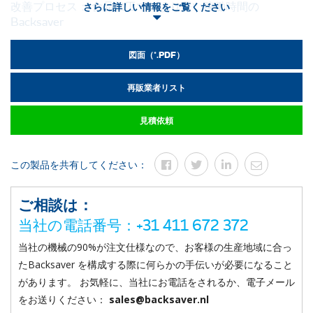
改善プロセス： 食品加工でのより長い稼働時間の
さらに詳しい情報をご覧ください
Backsaver
Backsaverは単純で、使用しやすい機械であり、生産性を高めて、
図面（*.PDF）
労働災害を減らします。 テーブル、生産ライン、または高い積み
込みプラットフォームで作業していても、BRLTは理想的に動作し
再販業者リスト
ます。 機械の両側にある独立した制御部は、その実際位置にかか
わらず手が届き、したがって、その操作のために機械のまわりを
見積依頼
余分に歩くことをなくし、ダウンタイムを減らし、さらに、それ
が食品加工施設で非常に普及しているソリューションとなってい
この製品を共有してください：
ます。 また、BRLTは、ベルトコンベヤーに大型容器から、または
スクリューコンベヤーのホッパーに荷降ろしする生産ラインと、
簡単に一体化できます。 さらに、BRLTは、ミートグラインダー、
ご相談は：
機械的分離機、タンブラー、カッター、インジェクター、および
当社の電話番号：+31 411 672 372
包装機等の他の機械を充填するのに使えます。
当社の機械の90%が注文仕様なので、お客様の生産地域に合っ
健康と生産性の向上
たBacksaver を構成する際に何らかの手伝いが必要になること
があります。 お気軽に、当社にお電話をされるか、電子メール
この機械は、荷空け作業用の特定の場所に設置できるように設計
をお送りください：
sales@backsaver.nl
されています。 必要な場合、この機械は時々再配置可能です。 製