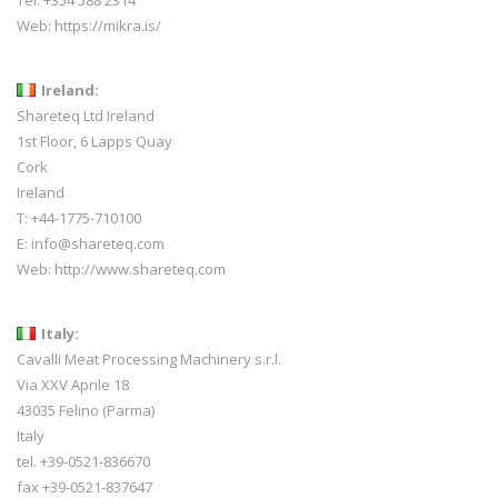
Web:
https://mikra.is/
Ireland:
Shareteq Ltd Ireland
1st Floor, 6 Lapps Quay
Cork
Ireland
T: +44-1775-710100
E: info@shareteq.com
Web:
http://www.shareteq.com
Italy:
Cavalli Meat Processing Machinery s.r.l.
Via XXV Aprile 18
43035 Felino (Parma)
Italy
tel. +39-0521-836670
fax +39-0521-837647