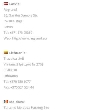
Latvia:
Regrand
26, Ganibu Dambis Str.
LV-1005 Riga
Latvia
Tel: +371 673 95339
Web:
http://www.regrand.eu
Lithuania:
Travalsa UAB
Vilniaus 21pšt.,p/d Nr.2762
LT-08018
Lithuania
Tel: +370 680 1077
Fax: +370 521 524 44
Moldova:
Tara.md Moldava Packing Site