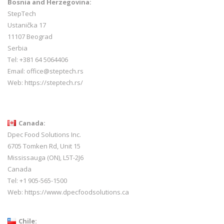
Bosnia and Herzegovina:
StepTech
Ustanička 17
11107 Beograd
Serbia
Tel: +381 64 5064406
Email: office@steptech.rs
Web: https://steptech.rs/
Canada:
Dpec Food Solutions Inc.
6705 Tomken Rd, Unit 15
Mississauga (ON), L5T-2J6
Canada
Tel: +1 905-565-1500
Web:
https://www.dpecfoodsolutions.ca
Chile: