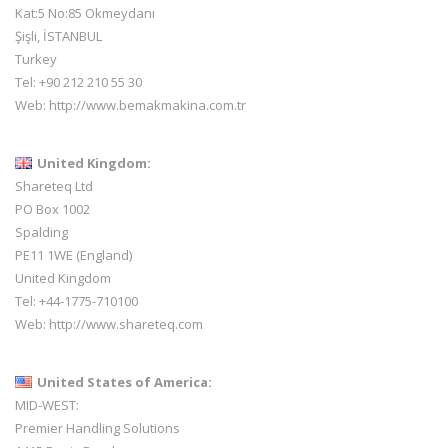
Kat:5 No:85 Okmeydanı
Şişli, İSTANBUL
Turkey
Tel: +90 212 210 55 30
Web:
http://www.bemakmakina.com.tr
United Kingdom:
Shareteq Ltd
PO Box 1002
Spalding
PE11 1WE (England)
United Kingdom
Tel: +44-1775-710100
Web:
http://www.shareteq.com
United States of America:
MID-WEST:
Premier Handling Solutions