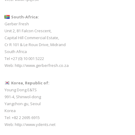
South-Africa:
Gerber Fresh
Unit 2, 81 Falcon Crescent,
Capital Hill Commercial Estate,
Cr R 101 & Le Roux Drive, Midrand
South Africa
Tel +27 (0) 10 001 5222
Web:
http://www.gerberfresh.co.za
Korea, Republic of:
Young Dong E&TS
991-4, Shinwol-dong
Yangchon-gu, Seoul
Korea
Tel: +82 2 2695 6915
Web:
http://www.ydents.net