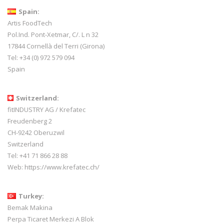
Spain:
Artis FoodTech
Pol.Ind. Pont-Xetmar, C/. L n 32
17844 Cornellà del Terri (Girona)
Tel: +34 (0) 972 579 094
Spain
Switzerland:
fitINDUSTRY AG / Krefatec
Freudenberg 2
CH-9242 Oberuzwil
Switzerland
Tel:
+41 71 866 28 88
Web:
https://www.krefatec.ch/
Turkey:
Bemak Makina
Perpa Ticaret Merkezi A Blok