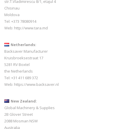
str.T.Vladimirescu 8/1, etajul 4
Chisinau
Moldova
Tel: +373 78080914
Web:
http://www.tara.md
Netherlands:
Backsaver Manufacturer
Kruisbroeksestraat 17
5281 RV Boxtel
the Netherlands
Tel: +31 411 689 372
Web:
https://www.backsaver.nl
New Zealand:
Global Machinery & Supplies
2B Glover Street
2088 Mosman NSW
Australia