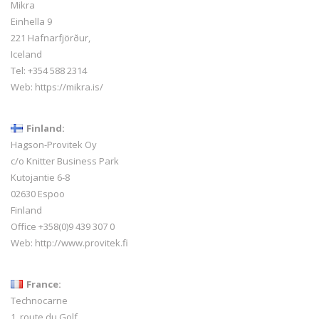
Mikra
Einhella 9
221 Hafnarfjörður,
Iceland
Tel:
+354 588 2314
Web:
https://mikra.is/
Finland:
Hagson-Provitek Oy
c/o Knitter Business Park
Kutojantie 6-8
02630 Espoo
Finland
Office +358(0)9 439 307 0
Web:
http://www.provitek.fi
France:
Technocarne
1, route du Golf