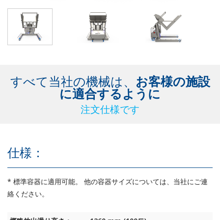
安定性を最大限にするためにフレームの外部に取り付けられた、2
つの丈夫なロックするスウィベルキャスターを持っているBRLT
は、オプションとして、安全で、安定している状態で、108度まで
任意に設定できます。 他のBacksaverのように、BRLT機械は油圧
で駆動され、重力を下降動作に利用します。 したがって、その可
動部品が身体障害を負わせる危険性を著しく減らしているので、
BRLT 機械は非常に安全です。 さらに大きな安全性として、BRLT
すべて当社の機械は、
お客様の施設
機械は、作業中に特別な注意をひくように、動作中の部分につい
に適合するように
て他の社員に警告する警告音とLED点滅警告灯を特徴としていま
注文仕様です
す。
衛生と食品安全性： 食品との直接接触用Backsaver
Backsaverは、特に食品産業用に開発されています。 Backsaverは
仕様：
安全に操作でき、食品との直接接触に向いています。 これらの機
械はステンレススチール製ですが、それは簡単な浄化と、高圧洗
* 標準容器に適用可能。 他の容器サイズについては、当社にご連
浄機を使えるようにする洗浄のためです。 BRLTは、2010年以来
絡ください。
オランダで巧みに計画されて、設計され、製造されてきました。
標準機構：