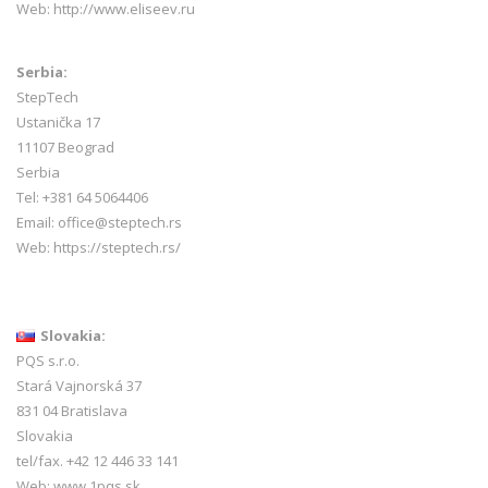
Web:
http://www.eliseev.ru
Serbia:
StepTech
Ustanička 17
11107 Beograd
Serbia
Tel: +381 64 5064406
Email: office@steptech.rs
Web: https://steptech.rs/
Slovakia:
PQS s.r.o.
Stará Vajnorská 37
831 04 Bratislava
Slovakia
tel/fax. +42 12 446 33 141
Web:
www.1pqs.sk