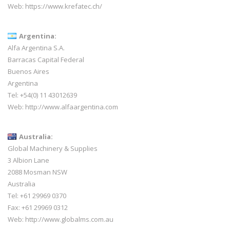
Web:
https://www.krefatec.ch/
Argentina:
Alfa Argentina S.A.
Barracas Capital Federal
Buenos Aires
Argentina
Tel: +54(0) 11 43012639
Web:
http://www.alfaargentina.com
Australia:
Global Machinery & Supplies
3 Albion Lane
2088 Mosman NSW
Australia
Tel: +61 29969 0370
Fax: +61 29969 0312
Web:
http://www.globalms.com.au