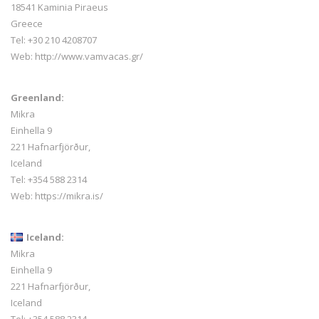
18541 Kaminia Piraeus
Greece
Tel: +30 210 4208707
Web:
http://www.vamvacas.gr/
Greenland:
Mikra
Einhella 9
221 Hafnarfjörður,
Iceland
Tel:
+354 588 2314
Web:
https://mikra.is/
Iceland:
Mikra
Einhella 9
221 Hafnarfjörður,
Iceland
Tel:
+354 588 2314