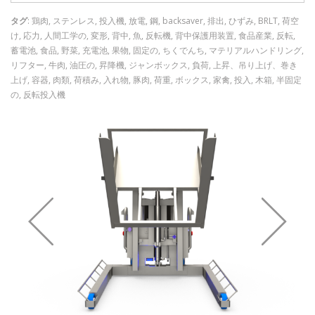
品（肉類、魚、および野菜等）の容器は、ハンドリフトかフォー
タグ
: 鶏肉, ステンレス, 投入機, 放電, 鋼, backsaver, 排出, ひずみ, BRLT, 荷空
クリフトで昇降機/反転機に積み込まれます。 次に、積荷は、製品
け, 応力, 人間工学の, 変形, 背中, 魚, 反転機, 背中保護用装置, 食品産業, 反転,
が流れ落ち始めるか、または最大設定角になるまで、流れるよう
蓄電池, 食品, 野菜, 充電池, 果物, 固定の, ちくでんち, マテリアルハンドリング,
な滑らかな動作で持ち上げられて傾けられます。 手動での持上
リフター, 牛肉, 油圧の, 昇降機, ジャンボックス, 負荷, 上昇、吊り上げ、巻き
げ、うずくまり、および屈曲が不要なので、背部の痛み、張り、
上げ, 容器, 肉類, 荷積み, 入れ物, 豚肉, 荷重, ボックス, 家禽, 投入, 木箱, 半固定
およびけがが減ります。 お客様の健康な社員は、より幸福にな
の, 反転投入機
り、より効率的で、生産的になります。また、スループットが最
大限になります。
強力な充電池
Backsaverには、充電池から電力が供給されます。したがって、電
源の場所にかかわらず、作業フロアのどこででも使用できます。
その充電池は、寒い場所での動作に適していて、都合のよい充電
のために夜通し通電できます。 フル充電された充電池なら、およ
そ40トンの製品をハンドリングすることができます。
作業の安全性： 警告灯と警告音と共に強制されずに降下
すること