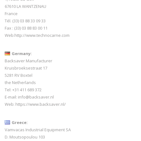
67610 LA WANTZENAU
France
Tél. (33) 03 88 33 09 33
Fax : (33) 03 88 83 00 11
Web:
http://www.technocarne.com
Germany:
Backsaver Manufacturer
Kruisbroeksestraat 17
5281 RV Boxtel
the Netherlands
Tel: +31 411 689 372
E-mail:
info@backsaver.nl
Web:
https://www.backsaver.nl/
Greece:
Vamvacas Industrial Equipment SA
D. Moutsopoulou 103