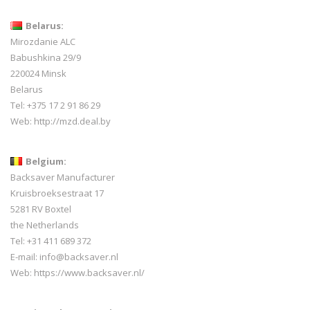
Belarus:
Mirozdanie ALC
Babushkina 29/9
220024 Minsk
Belarus
Tel: +375 17 2 91 86 29
Web:
http://mzd.deal.by
Belgium:
Backsaver Manufacturer
Kruisbroeksestraat 17
5281 RV Boxtel
the Netherlands
Tel: +31 411 689 372
E-mail:
info@backsaver.nl
Web:
https://www.backsaver.nl/