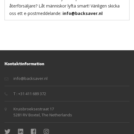
återförsäljare? Låt människor lyfta smart! Vänligen skicka
oss ett e-postmeddelande:
info@backsaver.nl
Kontaktinformation
info@backsaver.nl
T : +31 411 689 372
Kruisbroeksestraat 17
5281 RV Boxtel, The Netherlands