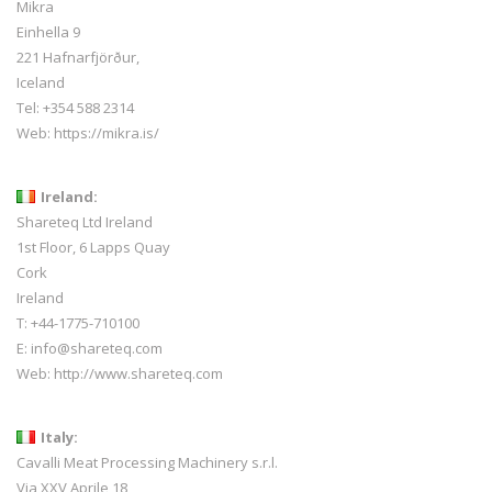
Mikra
Einhella 9
221 Hafnarfjörður,
Iceland
Tel:
+354 588 2314
Web:
https://mikra.is/
Ireland:
Shareteq Ltd Ireland
1st Floor, 6 Lapps Quay
Cork
Ireland
T: +44-1775-710100
E: info@shareteq.com
Web:
http://www.shareteq.com
Italy:
Cavalli Meat Processing Machinery s.r.l.
Via XXV Aprile 18