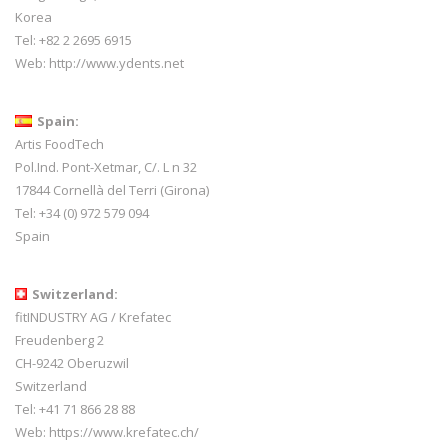
Korea
Tel: +82 2 2695 6915
Web:
http://www.ydents.net
Spain:
Artis FoodTech
Pol.Ind. Pont-Xetmar, C/. L n 32
17844 Cornellà del Terri (Girona)
Tel: +34 (0) 972 579 094
Spain
Switzerland:
fitINDUSTRY AG / Krefatec
Freudenberg 2
CH-9242 Oberuzwil
Switzerland
Tel:
+41 71 866 28 88
Web:
https://www.krefatec.ch/