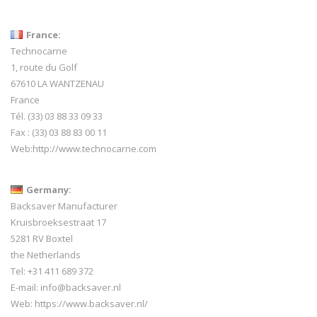
France:
Technocarne
1, route du Golf
67610 LA WANTZENAU
France
Tél. (33) 03 88 33 09 33
Fax : (33) 03 88 83 00 11
Web:
http://www.technocarne.com
Germany:
Backsaver Manufacturer
Kruisbroeksestraat 17
5281 RV Boxtel
the Netherlands
Tel: +31 411 689 372
E-mail:
info@backsaver.nl
Web:
https://www.backsaver.nl/