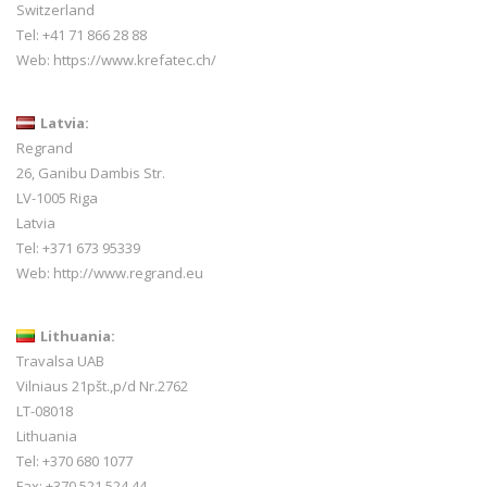
Switzerland
Tel:
+41 71 866 28 88
Web:
https://www.krefatec.ch/
Latvia:
Regrand
26, Ganibu Dambis Str.
LV-1005 Riga
Latvia
Tel: +371 673 95339
Web:
http://www.regrand.eu
Lithuania:
Travalsa UAB
Vilniaus 21pšt.,p/d Nr.2762
LT-08018
Lithuania
Tel: +370 680 1077
Fax: +370 521 524 44