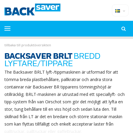
tillbaka till produktöversikten
BACKSAVER BRLT
BREDD
LYFTARE/TIPPARE
The Backsaver BRLT lyft-/tippmaskinen är utformad för att
tömma breda plastbehållare, pallkratrar och andra stora
containrar när Backsaver BR tipparens tömningshöjd är
otillräcklig. BRLT-maskinen är utrustad med ett speciallyft- och
tipp-system från van Oirschot som gör det möjligt att lyfta en
stor, tung behållare till en viss höjd och sedan luta den. Till
skillnad från LT är det en bredare och större stationär maskin
som kan flyttas tillfälligt och enkelt accepterar laster från
palltruckar, palltruckar eller gaffeltruckar.