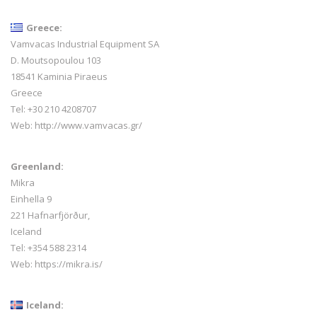
Greece:
Vamvacas Industrial Equipment SA
D. Moutsopoulou 103
18541 Kaminia Piraeus
Greece
Tel: +30 210 4208707
Web:
http://www.vamvacas.gr/
Greenland:
Mikra
Einhella 9
221 Hafnarfjörður,
Iceland
Tel:
+354 588 2314
Web:
https://mikra.is/
Iceland: