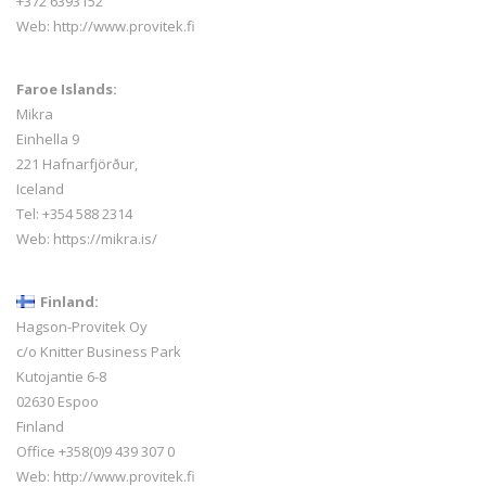
+372 6393152
Web:
http://www.provitek.fi
Faroe Islands:
Mikra
Einhella 9
221 Hafnarfjörður,
Iceland
Tel:
+354 588 2314
Web:
https://mikra.is/
Finland:
Hagson-Provitek Oy
c/o Knitter Business Park
Kutojantie 6-8
02630 Espoo
Finland
Office +358(0)9 439 307 0
Web:
http://www.provitek.fi