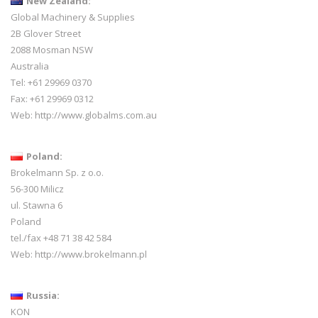
New Zealand:
Global Machinery & Supplies
2B Glover Street
2088 Mosman NSW
Australia
Tel: +61 29969 0370
Fax: +61 29969 0312
Web:
http://www.globalms.com.au
Poland:
Brokelmann Sp. z o.o.
56-300 Milicz
ul. Stawna 6
Poland
tel./fax +48 71 38 42 584
Web:
http://www.brokelmann.pl
Russia:
KON