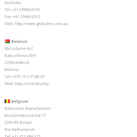
Australia
Tel: +61 29969 0370
Fax: +61 29969 0312
Web:
http://www.globalms.com.au
Belarus:
Mirozdanie ALC
Babushkina 29/9
220024 Minsk
Belarus
Tel: +375 17 2 91 86 29
Web:
http://mzd.deal.by
Belgium:
Backsaver Manufacturer
Kruisbroeksestraat 17
5281 RV Boxtel
the Netherlands
Tel: +31 411 689 372