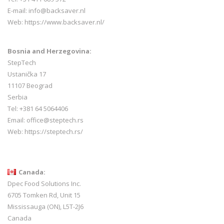
E-mail:
info@backsaver.nl
Web:
https://www.backsaver.nl/
Bosnia and Herzegovina:
StepTech
Ustanička 17
11107 Beograd
Serbia
Tel: +381 64 5064406
Email: office@steptech.rs
Web: https://steptech.rs/
Canada:
Dpec Food Solutions Inc.
6705 Tomken Rd, Unit 15
Mississauga (ON), L5T-2J6
Canada