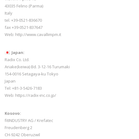
43035 Felino (Parma)
Italy
tel. +39-0521-836670
fax +39-0521-837647
Web:
http://www.cavallimpm.it
Japan:
Radix Co. Ltd.
Ariake(keiwa) Bd. 3-12-16 Turumaki
154-0016 Setagaya-ku Tokyo
Japan
Tel: +81-3-5426-7183
Web: https://radix-inc.co.jp/
Kosovo:
fitINDUSTRY AG / Krefatec
Freudenberg 2
CH-9242 Oberuzwil