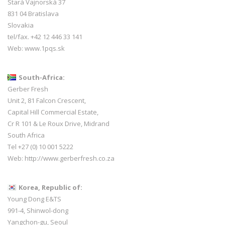
Stará Vajnorská 37
831 04 Bratislava
Slovakia
tel/fax. +42 12 446 33 141
Web:
www.1pqs.sk
South-Africa:
Gerber Fresh
Unit 2, 81 Falcon Crescent,
Capital Hill Commercial Estate,
Cr R 101 & Le Roux Drive, Midrand
South Africa
Tel +27 (0) 10 001 5222
Web:
http://www.gerberfresh.co.za
Korea, Republic of:
Young Dong E&TS
991-4, Shinwol-dong
Yangchon-gu, Seoul