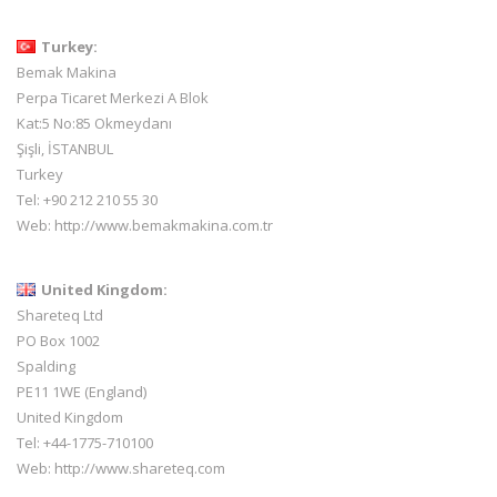
Turkey:
Bemak Makina
Perpa Ticaret Merkezi A Blok
Kat:5 No:85 Okmeydanı
Şişli, İSTANBUL
Turkey
Tel: +90 212 210 55 30
Web:
http://www.bemakmakina.com.tr
United Kingdom:
Shareteq Ltd
PO Box 1002
Spalding
PE11 1WE (England)
United Kingdom
Tel: +44-1775-710100
Web:
http://www.shareteq.com