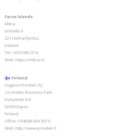
Faroe Islands:
Mikra
Einhella 9
221 Hafnarfjörður,
Iceland
Tel:
+354 588 2314
Web:
https://mikra.is/
Finland:
Hagson-Provitek Oy
c/o Knitter Business Park
Kutojantie 6-8
02630 Espoo
Finland
Office +358(0)9 439 307 0
Web:
http://www.provitek.fi