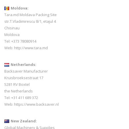
Moldova:
Tara.md Moldava Packing Site
str.T.Vladimirescu 8/1, etajul 4
Chisinau
Moldova
Tel: +373 78080914
Web:
http://www.tara.md
Netherlands:
Backsaver Manufacturer
Kruisbroeksestraat 17
5281 RV Boxtel
the Netherlands
Tel: +31 411 689 372
Web:
https://www.backsaver.nl
New Zealand:
Global Machinery & Supplies