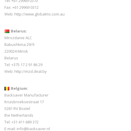
Tel: +61 29969 0370
Fax: +61 29969 0312
Web:
http://www.globalms.com.au
Belarus:
Mirozdanie ALC
Babushkina 29/9
220024 Minsk
Belarus
Tel: +375 17 2 91 86 29
Web:
http://mzd.deal.by
Belgium:
Backsaver Manufacturer
Kruisbroeksestraat 17
5281 RV Boxtel
the Netherlands
Tel: +31 411 689 372
E-mail:
info@backsaver.nl