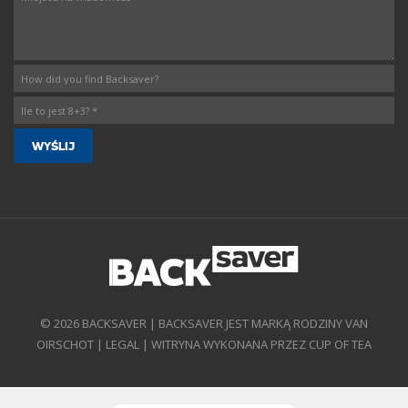
© 2026 BACKSAVER | BACKSAVER JEST MARKĄ RODZINY VAN
OIRSCHOT |
LEGAL
|
WITRYNA WYKONANA PRZEZ CUP OF TEA