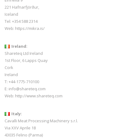
Einhella 9
221 Hafnarfjörður,
Iceland
Tel:
+354 588 2314
Web:
https://mikra.is/
Ireland:
Shareteq Ltd Ireland
1st Floor, 6 Lapps Quay
Cork
Ireland
T: +44-1775-710100
E: info@shareteq.com
Web:
http://www.shareteq.com
Italy:
Cavalli Meat Processing Machinery s.r.l.
Via XXV Aprile 18
43035 Felino (Parma)