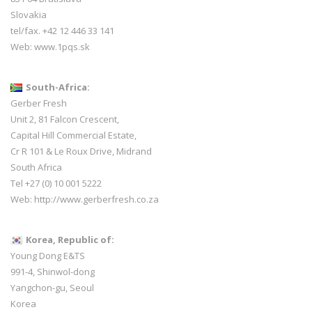
Slovakia
tel/fax. +42 12 446 33 141
Web:
www.1pqs.sk
South-Africa:
Gerber Fresh
Unit 2, 81 Falcon Crescent,
Capital Hill Commercial Estate,
Cr R 101 & Le Roux Drive, Midrand
South Africa
Tel +27 (0) 10 001 5222
Web:
http://www.gerberfresh.co.za
Korea, Republic of:
Young Dong E&TS
991-4, Shinwol-dong
Yangchon-gu, Seoul
Korea