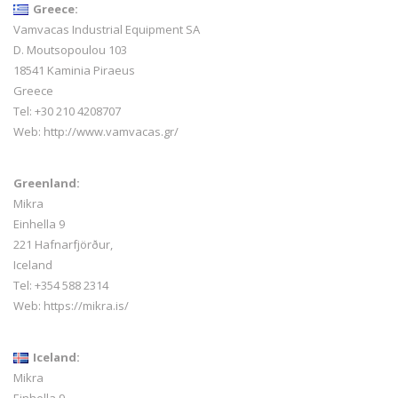
Greece:
Vamvacas Industrial Equipment SA
D. Moutsopoulou 103
18541 Kaminia Piraeus
Greece
Tel: +30 210 4208707
Web:
http://www.vamvacas.gr/
Greenland:
Mikra
Einhella 9
221 Hafnarfjörður,
Iceland
Tel:
+354 588 2314
Web:
https://mikra.is/
Iceland:
Mikra