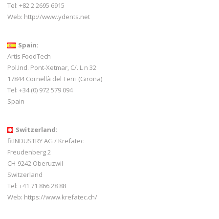
Tel: +82 2 2695 6915
Web:
http://www.ydents.net
Spain:
Artis FoodTech
Pol.Ind. Pont-Xetmar, C/. L n 32
17844 Cornellà del Terri (Girona)
Tel: +34 (0) 972 579 094
Spain
Switzerland:
fitINDUSTRY AG / Krefatec
Freudenberg 2
CH-9242 Oberuzwil
Switzerland
Tel:
+41 71 866 28 88
Web:
https://www.krefatec.ch/