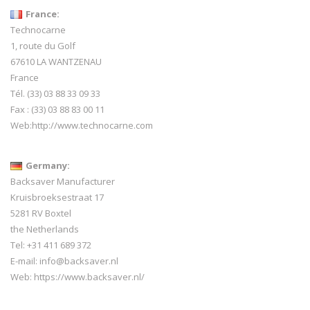
France:
Technocarne
1, route du Golf
67610 LA WANTZENAU
France
Tél. (33) 03 88 33 09 33
Fax : (33) 03 88 83 00 11
Web:
http://www.technocarne.com
Germany:
Backsaver Manufacturer
Kruisbroeksestraat 17
5281 RV Boxtel
the Netherlands
Tel: +31 411 689 372
E-mail:
info@backsaver.nl
Web:
https://www.backsaver.nl/