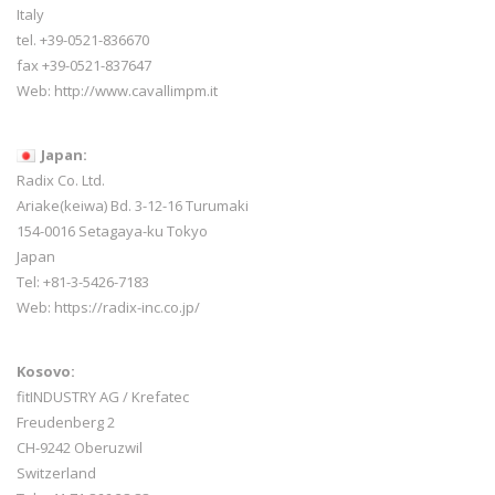
Italy
tel. +39-0521-836670
fax +39-0521-837647
Web:
http://www.cavallimpm.it
Japan:
Radix Co. Ltd.
Ariake(keiwa) Bd. 3-12-16 Turumaki
154-0016 Setagaya-ku Tokyo
Japan
Tel: +81-3-5426-7183
Web: https://radix-inc.co.jp/
Kosovo:
fitINDUSTRY AG / Krefatec
Freudenberg 2
CH-9242 Oberuzwil
Switzerland