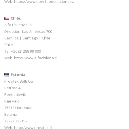
Web:
https://www.dpecfoodsolutions.ca
Chile:
Alfa Chilena S.A.
Dirección: Las Américas 700
Cerrillos | Santiago | Chile
Chile
Tel: +56 (2) 288 99 000
Web:
http://www.alfachilena.cl
Estonia:
Provitek Balti Oü
Reti tee 4
Peetri alevik
Rae vald
75312 Harjumaa
Estonia
+372 6393152
Web:
http://www.provitek.fi