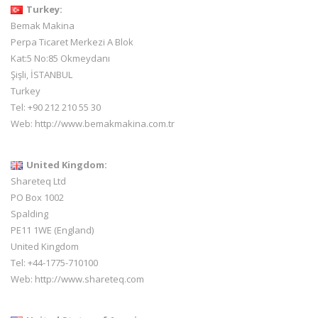
Turkey:
Bemak Makina
Perpa Ticaret Merkezi A Blok
Kat:5 No:85 Okmeydanı
Şişli, İSTANBUL
Turkey
Tel: +90 212 210 55 30
Web:
http://www.bemakmakina.com.tr
United Kingdom:
Shareteq Ltd
PO Box 1002
Spalding
PE11 1WE (England)
United Kingdom
Tel: +44-1775-710100
Web:
http://www.shareteq.com