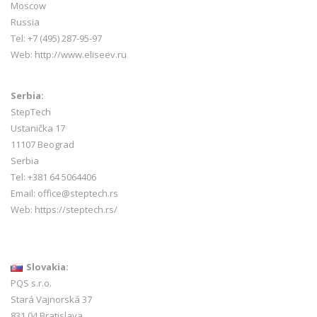
Moscow
Russia
Tel: +7 (495) 287-95-97
Web:
http://www.eliseev.ru
Serbia:
StepTech
Ustanička 17
11107 Beograd
Serbia
Tel: +381 64 5064406
Email: office@steptech.rs
Web: https://steptech.rs/
Slovakia:
PQS s.r.o.
Stará Vajnorská 37
831 04 Bratislava