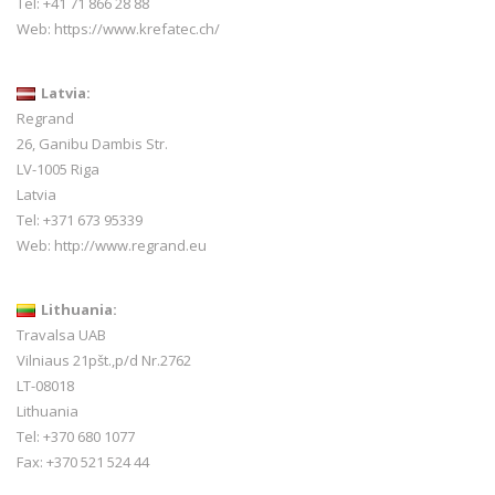
Tel:
+41 71 866 28 88
Web:
https://www.krefatec.ch/
Latvia:
Regrand
26, Ganibu Dambis Str.
LV-1005 Riga
Latvia
Tel: +371 673 95339
Web:
http://www.regrand.eu
Lithuania:
Travalsa UAB
Vilniaus 21pšt.,p/d Nr.2762
LT-08018
Lithuania
Tel: +370 680 1077
Fax: +370 521 524 44