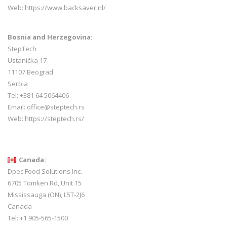
Web:
https://www.backsaver.nl/
Bosnia and Herzegovina:
StepTech
Ustanička 17
11107 Beograd
Serbia
Tel: +381 64 5064406
Email: office@steptech.rs
Web: https://steptech.rs/
Canada:
Dpec Food Solutions Inc.
6705 Tomken Rd, Unit 15
Mississauga (ON), L5T-2J6
Canada
Tel: +1 905-565-1500