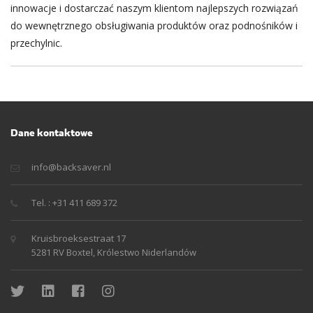
innowacje i dostarczać naszym klientom najlepszych rozwiązań
do wewnętrznego obsługiwania produktów oraz podnośników i
przechylnic.
Dane kontaktowe
info@backsaver.nl
Tel. : +31 411 689 372
Kruisbroeksestraat 17
5281 RV Boxtel, Królestwo Niderlandów