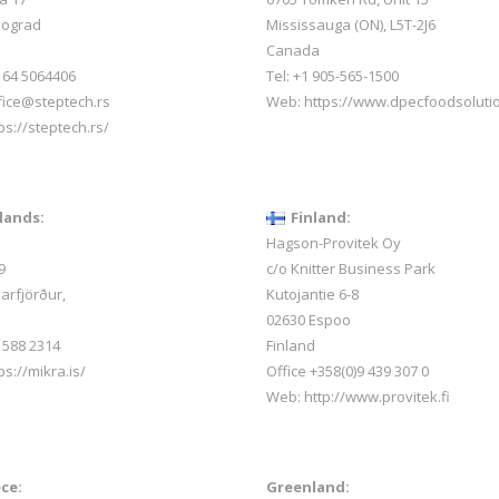
eograd
Mississauga (ON), L5T-2J6
Canada
1 64 5064406
Tel: +1 905-565-1500
ffice@steptech.rs
Web:
https://www.dpecfoodsoluti
ps://steptech.rs/
lands:
Finland:
Hagson-Provitek Oy
9
c/o Knitter Business Park
arfjörður,
Kutojantie 6-8
02630 Espoo
 588 2314
Finland
ps://mikra.is/
Office +358(0)9 439 307 0
Web:
http://www.provitek.fi
ce:
Greenland: