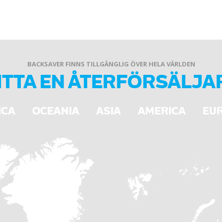
Död mans (håll-igång)-kn
Tillgängliga alternativ:
Förlängd eller konisk utma
Anpassningsbar för speci
Ökad tippningshöjd
BACKSAVER FINNS TILLGÄNGLIG ÖVER HELA VÄRLDEN
Olika max. tippningsvinkla
ITTA EN ÅTERFÖRSÄLJA
Anslutning (400 V) istället
ICA
OCEANIA
ASIA
AMERICA
EU