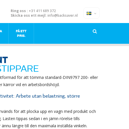
Ring oss :
+31 411 689 372
Skicka oss ett mejl:
info@backsaver.nl
A
FÅ ETT
PRIS.
NT
TIPPARE
tformad för att tömma standard-DIN9797 200- eller
er kärror vid en arbetsbordshöjd.
ivitet: Arbete utan belastning, större
 används för att plocka upp en vagn med produkt och
g. Lasten tippas sedan i en jämn rörelse tills
ännu längre till den maximala inställda vinkeln.