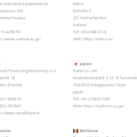
 Industrial Equipment SA
Mikra
sopoulou 103
Einhella 9
minia Piraeus
221 Hafnarfjörður,
Iceland
 210 4208707
Tel:
+354 588 2314
tp://www.vamvacas.gr/
Web:
https://mikra.is/
:
Japan:
Meat Processing Machinery s.r.l.
Radix Co. Ltd.
prile 18
Ariake(keiwa) Bd. 3-12-16 Turumak
lino (Parma)
154-0016 Setagaya-ku Tokyo
Japan
-0521-836670
Tel: +81-3-5426-7183
0521-837647
Web: https://radix-inc.co.jp/
p://www.cavallimpm.it
uania:
Moldova: