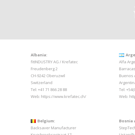
Albania:
Arge
fitINDUSTRY AG / Krefatec
Alfa Arge
Freudenberg 2
Barracas
CH-9242 Oberuzwil
Buenos 
Switzerland
Argentin
Tel:
+41 71 866 28 88
Tel: +54(
Web:
https://www.krefatec.ch/
Web:
htt
Belgium:
Bosnia 
Backsaver Manufacturer
StepTec
Kruisbroeksestraat 17
Ustaničk