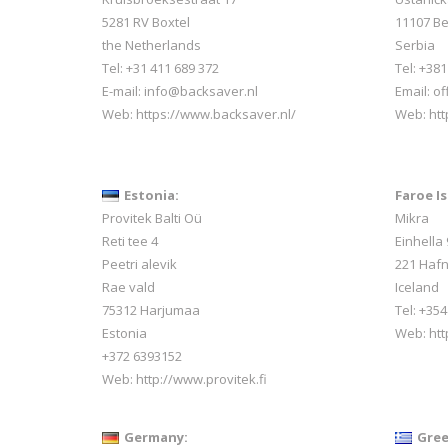
5281 RV Boxtel
11107 B
the Netherlands
Serbia
Tel: +31 411 689 372
Tel: +38
E-mail:
info@backsaver.nl
Email: o
Web:
https://www.backsaver.nl/
Web: htt
Estonia:
Faroe Is
Provitek Balti Oü
Mikra
Reti tee 4
Einhella 
Peetri alevik
221 Hafn
Rae vald
Iceland
75312 Harjumaa
Tel:
+354
Estonia
Web:
htt
+372 6393152
Web:
http://www.provitek.fi
Germany:
Gree