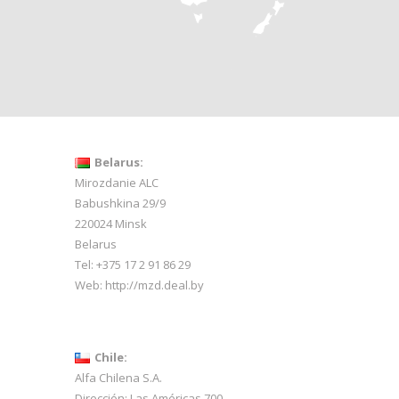
Belarus:
Mirozdanie ALC
Babushkina 29/9
220024 Minsk
Belarus
Tel: +375 17 2 91 86 29
Web:
http://mzd.deal.by
Chile:
Alfa Chilena S.A.
Dirección: Las Américas 700