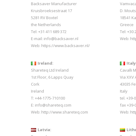
Backsaver Manufacturer
Vamvacas
Kruisbroeksestraat 17
D. Mout
5281 RV Boxtel
18541 Ka
the Netherlands
Greece
Tel: +31 411 689 372
Tel: +30
E-mail:
info@backsaver.nl
Web:
ht
Web:
https://www.backsaver.nl/
Ireland:
Italy
Shareteq Ltd Ireland
Cavalli 
1st Floor, 6 Lapps Quay
Via XXV A
Cork
43035 Fe
Ireland
Italy
T: +44-1775-710100
tel. +39
E: info@shareteq.com
fax +39-
Web:
http://www.shareteq.com
Web:
htt
Latvia:
Lith