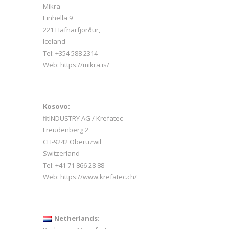
Mikra
Einhella 9
221 Hafnarfjörður,
Iceland
Tel:
+354 588 2314
Web:
https://mikra.is/
Kosovo:
fitINDUSTRY AG / Krefatec
i
Freudenberg 2
CH-9242 Oberuzwil
Switzerland
Tel:
+41 71 866 28 88
Web:
https://www.krefatec.ch/
Netherlands: