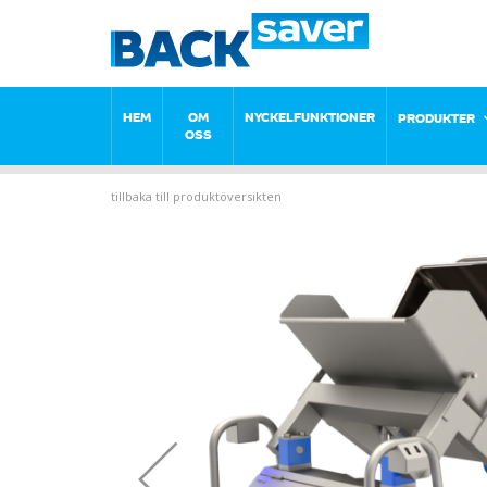
HEM
OM
NYCKELFUNKTIONER
PRODUKTER
OSS
tillbaka till produktöversikten