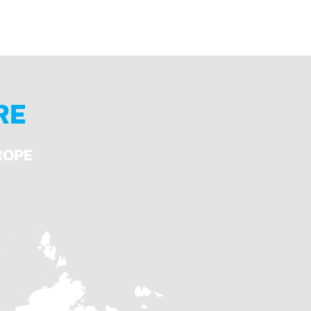
appar (Upp/Ned)
tningstratt för förbättrad produktflöde
alvagnar (andra än DIN 9797)
r: 100, 110 och 120 grader
RE
 för batteridrift för stationär användning
ROPE