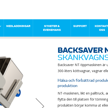
NEDLADDNINGAR
NYHETER &
SUPPORT
KONTAKT
EVENEMANG
OSS
BACKSAVER 
SKÄNKVAGNS
Backsaver NT-tippmaskinen är u
300-liters köttvagnar, vagnar ell
Hälsa och förbättrad produkt
produktion
NT-maskinen, likt en palltruck,
flytta den till platsen för tömnin
produkten börjar komma ut eller 