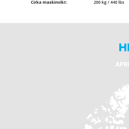
Cirka maskinvikt:
200 kg / 440 lbs
H
AFR