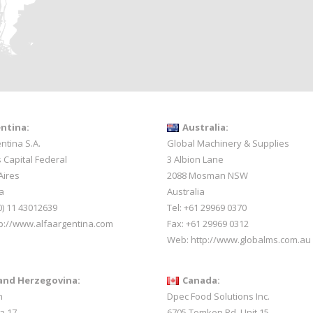
ntina:
Australia:
ntina S.A.
Global Machinery & Supplies
 Capital Federal
3 Albion Lane
Aires
2088 Mosman NSW
a
Australia
0) 11 43012639
Tel: +61 29969 0370
p://www.alfaargentina.com
Fax: +61 29969 0312
Web:
http://www.globalms.com.au
and Herzegovina:
Canada:
h
Dpec Food Solutions Inc.
a 17
6705 Tomken Rd, Unit 15