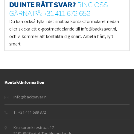
DU INTE RÄTT SVAR?
RING OSS
GÄRNA PÅ: +31 411 672 652
Du kan också fylla i det snabba kontaktformuläret nedan
eller skicka ett e-postmeddelande till info@backsaver.nl,
och vi kommer att kontakta dig snart. Arbeta hårt, lyft
smart!
Kontaktinformation
info@backsaver.nl
T : +31 411 689 372
Kruisbroeksestraat 17
5281 RV Boxtel, The Netherlands