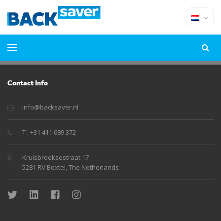
Contact Info
info@backsaver.nl
T : +31 411 689 372
Kruisbroeksestraat 17
5281 RV Boxtel, The Netherlands