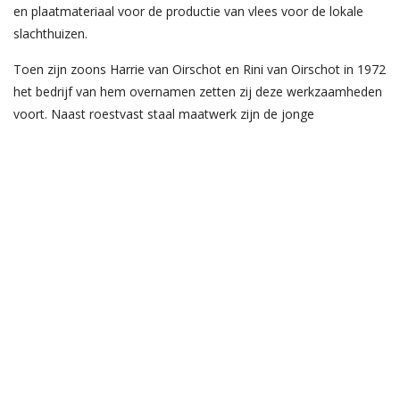
en plaatmateriaal voor de productie van vlees voor de lokale
slachthuizen.
Toen zijn zoons Harrie van Oirschot en Rini van Oirschot in 1972
het bedrijf van hem overnamen zetten zij deze werkzaamheden
voort. Naast roestvast staal maatwerk zijn de jonge
ondernemers ook machines gaan bouwen.
De eerste Backsaver is ontstaan als maatwerk oplossing naar
aanleiding van specifieke wensen van een klant. Eis was dat het
apparaat een bak kon heffen en kantelen op tafelhoogte en
deze moest verplaatsbaar en makkelijk in gebruik zijn. Het idee
werd langzaam uitgerold tot een standaard mobiele unit die
bakken kon heffen en kantelen.
Begin jaren ’90 werd, na een bezoek aan een Engelse beurs, de
zogenoemde ‘Ruggenspaar Kantelaar’ omgedoopt tot het merk
Backsaver. De machines werden de jaren daarna geleverd in
enkele West-Europese landen waaronder Nederland, België,