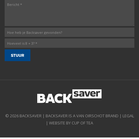
© 2026 BACKSAVER | BACKSAVER IS A VAN OIRSCHOT BRAND |
LEGAL
|
WEBSITE BY CUP OF TEA