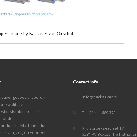
tippers made by Backaver van Oirschot
r
Contact Info
info@backsaver.nl
ksaver gespecialiseerd in
n kwalitatief
stvaststalen hef- en
T : +31 411 689 372
voor de
industrie. Machines die
Kruisbroeksestraat 17
uik zijn, zorgen voor een
5281 RV Boxtel, The Netherla