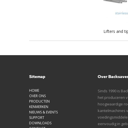
Lifters and 
Sitemap
Over Backsave
HOME
Sinds 1990 is Bac
OVER ONS
het produceren va
PRODUCTEN
hoogwaardige roe
KENMERKEN
kantelmachines 
NIEUWS & EVENTS
voedingsmiddelen
SUPPORT
DOWNLOADS
eenvoudig in gebr