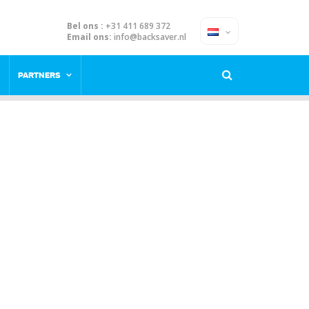
Bel ons :
+31 411 689 372
Email ons:
info@backsaver.nl
PARTNERS