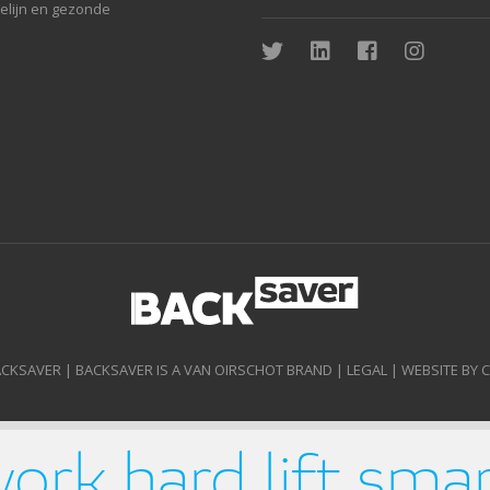
ielijn en gezonde
ACKSAVER | BACKSAVER IS A VAN OIRSCHOT BRAND |
LEGAL
|
WEBSITE BY 
ork hard lift sma