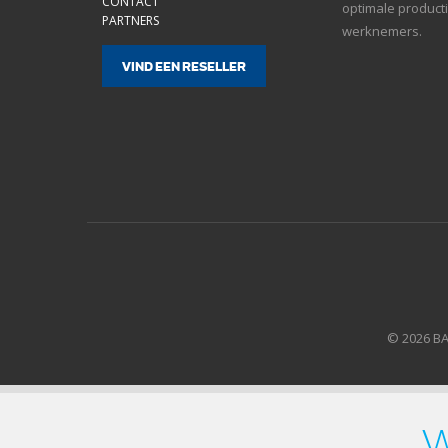
CONTACT
optimale product
PARTNERS
werknemers.
VIND EEN RESELLER
© 2026 B
w