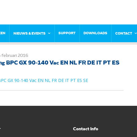
KEN
SUPPORT
DOWNLOADS
NIEUWS & EVENTS
CONTACT
 februari 2016
ng BPC GX 90-140 Vac EN NL FR DE IT PT ES
BPC GX 90-140 Vac EN NL FR DE IT PT ES SE
r
Contact Info