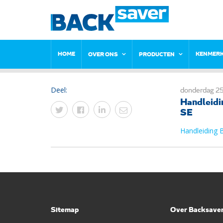
HOME
KENMER
OVER ONS
PRODUCTEN
Deel:
donderdag 25
Handleidi
SE
Handleiding 
Sitemap
Over Backsave