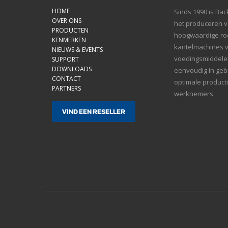
HOME
Sinds 1990 is Bac
OVER ONS
het produceren va
PRODUCTEN
hoogwaardige roe
KENMERKEN
kantelmachines 
NIEUWS & EVENTS
voedingsmiddelen
SUPPORT
DOWNLOADS
eenvoudig in gebr
CONTACT
optimale product
PARTNERS
werknemers.
VIND EEN RESELLER