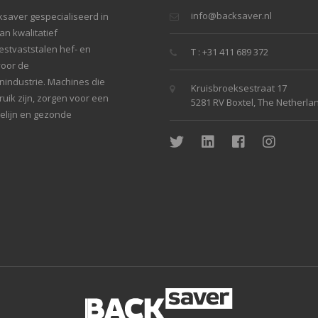
info@backsaver.nl
ksaver gespecialiseerd in
n kwalitatief
stvaststalen hef- en
T : +31 411 689 372
voor de
industrie. Machines die
Kruisbroeksestraat 17
uik zijn, zorgen voor een
5281 RV Boxtel, The Netherla
ielijn en gezonde