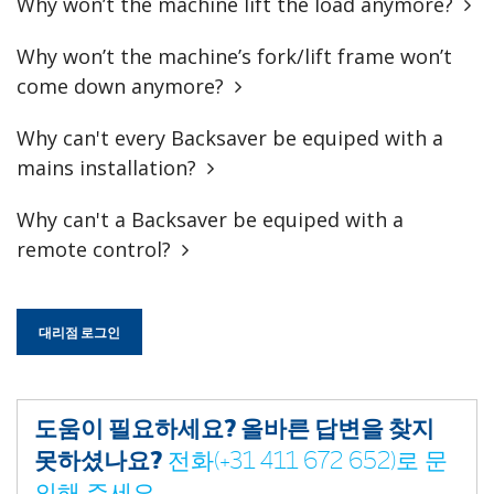
Why won’t the machine lift the load anymore?
Why won’t the machine’s fork/lift frame won’t
come down anymore?
Why can't every Backsaver be equiped with a
mains installation?
Why can't a Backsaver be equiped with a
remote control?
대리점 로그인
도움이 필요하세요? 올바른 답변을 찾지
못하셨나요?
전화(+31 411 672 652)로 문
의해 주세요.