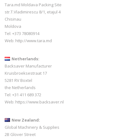
Tara.md Moldava Packing Site
str.T.Vladimirescu 8/1, etajul 4
Chisinau
Moldova
Tel: +373 78080914
Web:
http://www.tara.md
Netherlands:
Backsaver Manufacturer
Kruisbroeksestraat 17
5281 RV Boxtel
the Netherlands
Tel: +31 411 689 372
Web:
https://www.backsaver.nl
New Zealand:
Global Machinery & Supplies
2B Glover Street