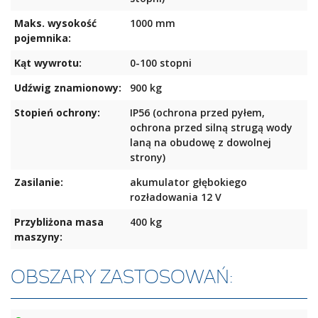
Dostępne opcje:
Maks. wysokość
1000 mm
pojemnika:
Siłownik podnoszący o wydłużonym skoku do wyładunku
Kąt wywrotu:
0-100 stopni
na wysokości do 1410 mm i pod kątem 100 stopni
Zwężający się zsyp / zwężony wylot poprawiający
Udźwig znamionowy:
900 kg
przepływ produktu
Przedłużony zsyp: do 100 mm bez potrzeby zmiany ramy
Stopień ochrony:
IP56 (ochrona przed pyłem,
maszyny
ochrona przed silną strugą wody
Podwyższone zastawki boczne, poprawiające utrzymanie
laną na obudowę z dowolnej
produktu wewnątrz zsypu
strony)
Regulowana, wychylana lub dostosowana do potrzeb
Zasilanie:
akumulator głębokiego
użytkownika belka podtrzymująca do pojemników o
rozładowania 12 V
różnych gabarytach
Różne maksymalne kąty wywrotu: 90, 100 lub 108 stopni
Przybliżona masa
400 kg
maszyny:
OBSZARY ZASTOSOWAŃ: