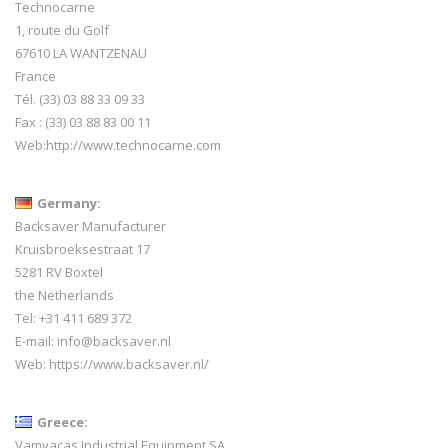
Technocarne
1, route du Golf
67610 LA WANTZENAU
France
Tél. (33) 03 88 33 09 33
Fax : (33) 03 88 83 00 11
Web:
http://www.technocarne.com
Germany:
Backsaver Manufacturer
Kruisbroeksestraat 17
5281 RV Boxtel
the Netherlands
Tel: +31 411 689 372
E-mail:
info@backsaver.nl
Web:
https://www.backsaver.nl/
Greece:
Vamvacas Industrial Equipment SA