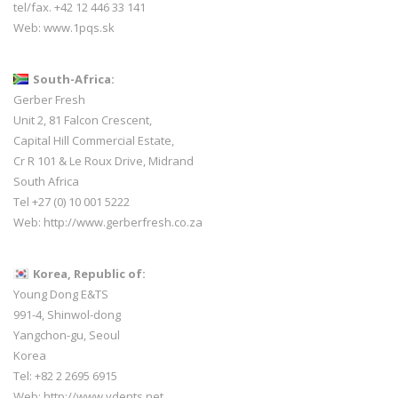
tel/fax. +42 12 446 33 141
Web:
www.1pqs.sk
South-Africa:
Gerber Fresh
Unit 2, 81 Falcon Crescent,
Capital Hill Commercial Estate,
Cr R 101 & Le Roux Drive, Midrand
South Africa
Tel +27 (0) 10 001 5222
Web:
http://www.gerberfresh.co.za
Korea, Republic of:
Young Dong E&TS
991-4, Shinwol-dong
Yangchon-gu, Seoul
Korea
Tel: +82 2 2695 6915
Web:
http://www.ydents.net