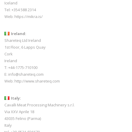
Iceland
Tel:
+354 588 2314
Web:
https://mikra.is/
Ireland:
Shareteq Ltd Ireland
1st Floor, 6 Lapps Quay
Cork
Ireland
T: +44-1775-710100
E: info@shareteq.com
Web:
http://www.shareteq.com
Italy:
Cavalli Meat Processing Machinery s.r.l.
Via XXV Aprile 18
43035 Felino (Parma)
Italy
tel. +39-0521-836670