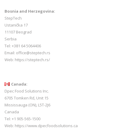
Bosnia and Herzegovina:
StepTech
Ustanička 17
11107 Beograd
Serbia
Tel: +381 64 5064406
Email: office@steptech.rs
Web: https://steptech.rs/
Canada:
Dpec Food Solutions Inc.
6705 Tomken Rd, Unit 15
Mississauga (ON), L5T-2J6
Canada
Tel: +1 905-565-1500
Web:
https://www.dpecfoodsolutions.ca