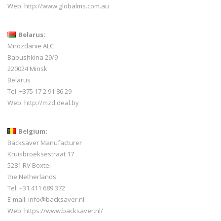
Web:
http://www.globalms.com.au
Belarus:
Mirozdanie ALC
Babushkina 29/9
220024 Minsk
Belarus
Tel: +375 17 2 91 86 29
Web:
http://mzd.deal.by
Belgium:
Backsaver Manufacturer
Kruisbroeksestraat 17
5281 RV Boxtel
the Netherlands
Tel: +31 411 689 372
E-mail:
info@backsaver.nl
Web:
https://www.backsaver.nl/