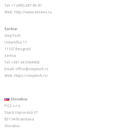
Tel: +7 (495) 287-95-97
Web:
http://www.eliseev.ru
Serbia:
StepTech
Ustanička 17
11107 Beograd
Serbia
Tel: +381 64 5064406
Email: office@steptech.rs
Web: https://steptech.rs/
Slovakia:
PQS s.r.o.
Stará Vajnorská 37
831 04 Bratislava
Slovakia