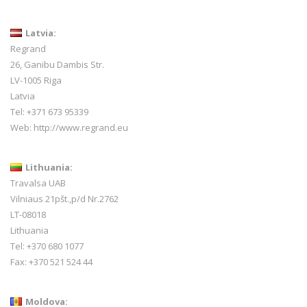
Latvia:
Regrand
26, Ganibu Dambis Str.
LV-1005 Riga
Latvia
Tel: +371 673 95339
Web:
http://www.regrand.eu
Lithuania:
Travalsa UAB
Vilniaus 21pšt.,p/d Nr.2762
LT-08018
Lithuania
Tel: +370 680 1077
Fax: +370 521 524 44
Moldova: