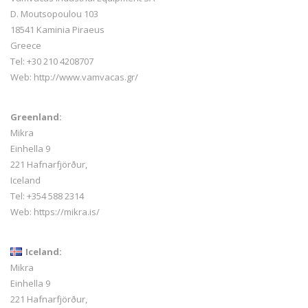
D. Moutsopoulou 103
18541 Kaminia Piraeus
Greece
Tel: +30 210 4208707
Web:
http://www.vamvacas.gr/
Greenland:
Mikra
Einhella 9
221 Hafnarfjörður,
Iceland
Tel:
+354 588 2314
Web:
https://mikra.is/
Iceland:
Mikra
Einhella 9
221 Hafnarfjörður,