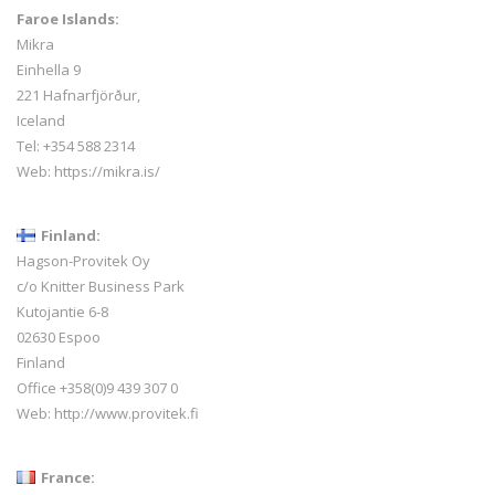
Faroe Islands:
Mikra
Einhella 9
221 Hafnarfjörður,
Iceland
Tel:
+354 588 2314
Web:
https://mikra.is/
Finland:
Hagson-Provitek Oy
c/o Knitter Business Park
Kutojantie 6-8
02630 Espoo
Finland
Office +358(0)9 439 307 0
Web:
http://www.provitek.fi
France: