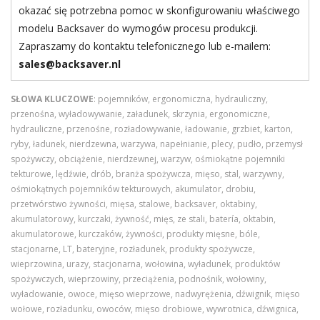
Maszyna LT służy, podobnie jak ręczny wózek paletowy, do
okazać się potrzebna pomoc w skonfigurowaniu właściwego
podnoszenia pojemników produktu (mięsa, ryb, warzyw itp.) i
modelu Backsaver do wymogów procesu produkcji.
przemieszczania ich w miejsce rozładunku. Ładunek jest
Zapraszamy do kontaktu telefonicznego lub e-mailem:
następnie przechylany płynnym ruchem, dopóki produkt nie
sales@backsaver.nl
zacznie się wysypywać, a nawet głębiej, aż do maksymalnego
kąta wychylenia. Ponieważ ręczne podnoszenie, przykucanie i
SŁOWA KLUCZOWE
: pojemników, ergonomiczna, hydrauliczny,
schylanie się nie są już potrzebne, zredukowane zostaje ryzyko
przenośna, wyładowywanie, załadunek, skrzynia, ergonomiczne,
hydrauliczne, przenośne, rozładowywanie, ładowanie, grzbiet, karton,
bólu pleców, nadwyrężeń i urazów. Zdrowi pracownicy są
ryby, ładunek, nierdzewna, warzywa, napełnianie, plecy, pudło, przemysł
bardziej zadowoleni, wydajni i produktywni, a przepustowość
spożywczy, obciążenie, nierdzewnej, warzyw, ośmiokątne pojemniki
jest zmaksymalizowana.
tekturowe, lędźwie, drób, branża spożywcza, mięso, stal, warzywny,
ośmiokątnych pojemników tekturowych, akumulator, drobiu,
Mocny akumulator
przetwórstwo żywności, mięsa, stalowe, backsaver, oktabiny,
Maszyny Backsaver są zasilanie akumulatorowo, więc można
akumulatorowy, kurczaki, żywność, mięs, ze stali, batería, oktabin,
akumulatorowe, kurczaków, żywności, produkty mięsne, bóle,
ich używać w każdym miejscu podłogi roboczej, niezależnie od
stacjonarne, LT, bateryjne, rozładunek, produkty spożywcze,
lokalizacji źródeł zasilania. Akumulator jest dostosowany do
wieprzowina, urazy, stacjonarna, wołowina, wyładunek, produktów
pracy w pomieszczeniach chłodniczych i można go podłączyć
spożywczych, wieprzowiny, przeciążenia, podnośnik, wołowiny,
do sieci w celu naładowania przez noc. Całkowicie naładowany
wyładowanie, owoce, mięso wieprzowe, nadwyrężenia, dźwignik, mięso
akumulator pozwala przeładować ok. 40 ton produktów.
wołowe, rozładunku, owoców, mięso drobiowe, wywrotnica, dźwignica,