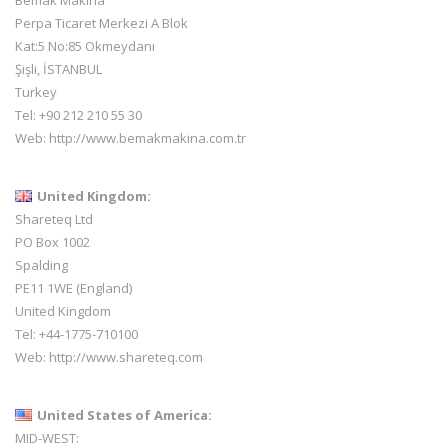
Perpa Ticaret Merkezi A Blok
Kat:5 No:85 Okmeydanı
Şişli, İSTANBUL
Turkey
Tel: +90 212 210 55 30
Web:
http://www.bemakmakina.com.tr
United Kingdom:
Shareteq Ltd
PO Box 1002
Spalding
PE11 1WE (England)
United Kingdom
Tel: +44-1775-710100
Web:
http://www.shareteq.com
United States of America:
MID-WEST: