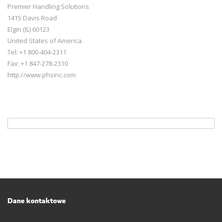
Premier Handling Solutions
1415 Davis Road
Elgin (IL) 60123
United States of America
Tel: +1 800-404-2311
Fax: +1 847-278-2310
http://www.phsinc.com
Dane kontaktowe