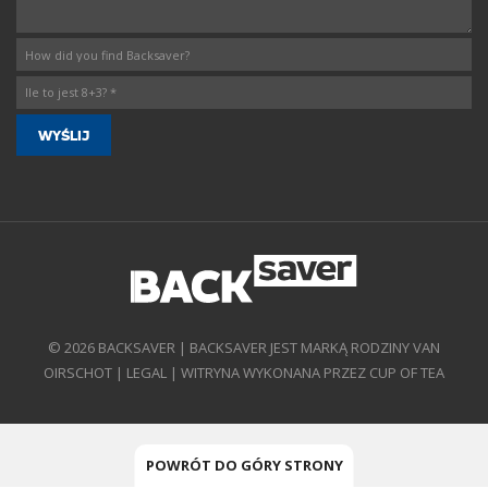
© 2026 BACKSAVER | BACKSAVER JEST MARKĄ RODZINY VAN
OIRSCHOT |
LEGAL
|
WITRYNA WYKONANA PRZEZ CUP OF TEA
POWRÓT DO GÓRY STRONY