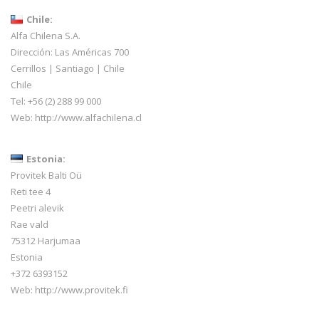
Chile:
Alfa Chilena S.A.
Dirección: Las Américas 700
Cerrillos | Santiago | Chile
Chile
Tel: +56 (2) 288 99 000
Web:
http://www.alfachilena.cl
Estonia:
Provitek Balti Oü
Reti tee 4
Peetri alevik
Rae vald
75312 Harjumaa
Estonia
+372 6393152
Web:
http://www.provitek.fi