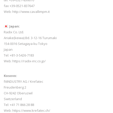
fax +39-0521-837647
Web:
http://www.cavallimpm.it
Japan:
Radix Co. Ltd.
Ariake(keiwa) Bd. 3-12-16 Turumaki
154-0016 Setagaya-ku Tokyo
Japan
Tel: +81-3-5426-7183
Web: https://radix-inc.co.jp/
Kosovo:
fitINDUSTRY AG / Krefatec
Freudenberg 2
CH-9242 Oberuzwil
Switzerland
Tel:
+41 71 866 28 88
Web:
https://www.krefatec.ch/