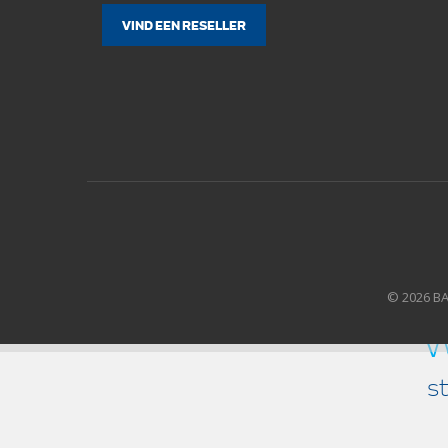
VIND EEN RESELLER
© 2026 B
w
s