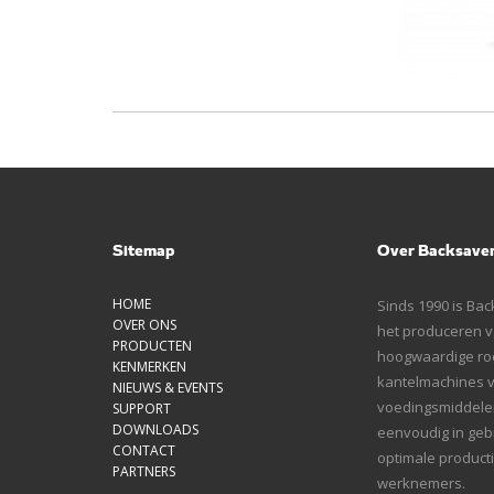
Sitemap
Over Backsave
HOME
Sinds 1990 is Bac
OVER ONS
het produceren va
PRODUCTEN
hoogwaardige roe
KENMERKEN
kantelmachines 
NIEUWS & EVENTS
voedingsmiddelen
SUPPORT
DOWNLOADS
eenvoudig in gebr
CONTACT
optimale product
PARTNERS
werknemers.