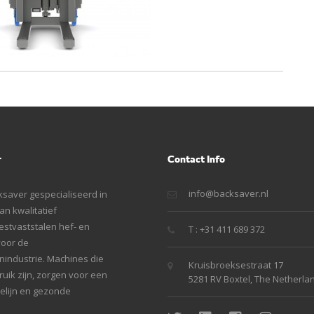
r
Contact Info
info@backsaver.nl
ksaver gespecialiseerd in
n kwalitatief
stvaststalen hef- en
T : +31 411 689 372
voor de
industrie. Machines die
Kruisbroeksestraat 17
uik zijn, zorgen voor een
5281 RV Boxtel, The Netherla
ielijn en gezonde