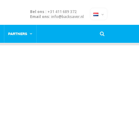
Bel ons :
+31 411 689 372
Email ons:
info@backsaver.nl
PARTNERS