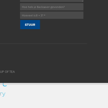
CUP OF TEA
rt
ry