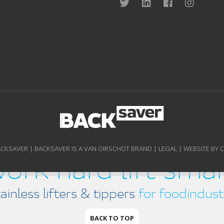
ACKSAVER | BACKSAVER IS A VAN OIRSCHOT BRAND |
LEGAL
|
WEBSITE BY 
ork hard lift sma
tainless lifters & tippers
for foodindust
BACK TO TOP