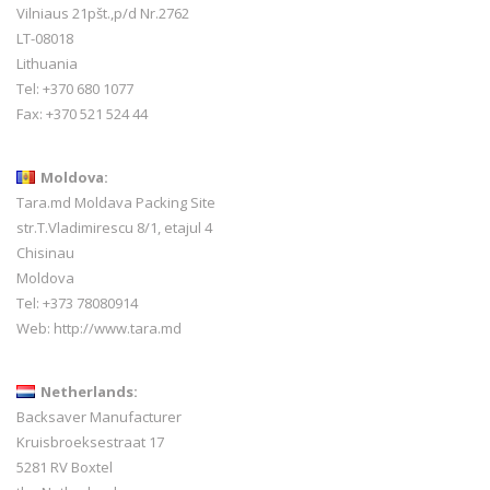
Vilniaus 21pšt.,p/d Nr.2762
LT-08018
Lithuania
Tel: +370 680 1077
Fax: +370 521 524 44
Moldova:
Tara.md Moldava Packing Site
str.T.Vladimirescu 8/1, etajul 4
Chisinau
Moldova
Tel: +373 78080914
Web:
http://www.tara.md
Netherlands:
Backsaver Manufacturer
Kruisbroeksestraat 17
5281 RV Boxtel