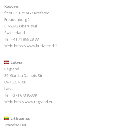
Kosovo:
fitINDUSTRY AG / Krefatec
Freudenberg 2
CH-9242 Oberuzwil
Switzerland
Tel:
+41 71 866 28 88
Web:
https://www.krefatec.ch/
Latvia:
Regrand
26, Ganibu Dambis Str.
LV-1005 Riga
Latvia
Tel: +371 673 95339
Web:
http://www.regrand.eu
Lithuania:
Travalsa UAB