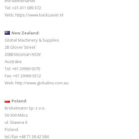
the Netherlands
Tel: +31 411 689 372
Web:
https://www.backsaver.nl
New Zealand:
Global Machinery & Supplies
2B Glover Street
2088 Mosman NSW
Australia
Tel: +61 29969 0370
Fax: +61 29969 0312
Web:
http://www.globalms.com.au
Poland:
Brokelmann Sp. z o.o.
56-300 Milicz
ul. Stawna 6
Poland
tel./fax +48 71 38 42 584