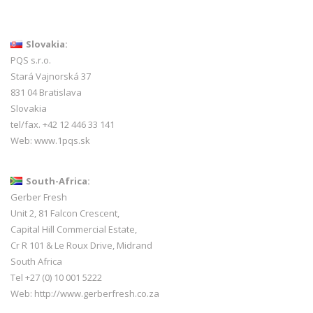
Slovakia:
PQS s.r.o.
Stará Vajnorská 37
831 04 Bratislava
Slovakia
tel/fax. +42 12 446 33 141
Web:
www.1pqs.sk
South-Africa:
Gerber Fresh
Unit 2, 81 Falcon Crescent,
Capital Hill Commercial Estate,
Cr R 101 & Le Roux Drive, Midrand
South Africa
Tel +27 (0) 10 001 5222
Web:
http://www.gerberfresh.co.za