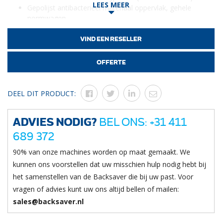
LEES MEER
Gepolijst antibacterieel materiaal oppervlak, gehele
normwagen
Verstevigde slijtvaste bodem
Diverse afmetingen beschikbaar, waaronder 120L, 200L
VIND EEN RESELLER
en 300L
Plaatdikte 2mm, bodem 5mm
OFFERTE
Ook geperforeerde varianten en afwijkende maten
beschikbaar
DEEL DIT PRODUCT:
Wij hebben een kleine voorraad in Boxtel, Nederland. Grotere
orders worden verscheept vanuit Kågeröd, Zweden.
ADVIES NODIG?
BEL ONS: +31 411
689 372
90% van onze machines worden op maat gemaakt. We
kunnen ons voorstellen dat uw misschien hulp nodig hebt bij
het samenstellen van de Backsaver die bij uw past. Voor
vragen of advies kunt uw ons altijd bellen of mailen:
sales@backsaver.nl