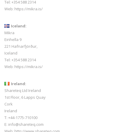
Tel:
+354 588 2314
Web:
https://mikra.is/
Iceland:
Mikra
Einhella 9
221 Hafnarfjörður,
Iceland
Tel:
+354 588 2314
Web:
https://mikra.is/
Ireland:
Shareteq Ltd Ireland
1st Floor, 6 Lapps Quay
Cork
Ireland
T: +44-1775-710100
E: info@shareteq.com
Web:
http://www.shareteq.com