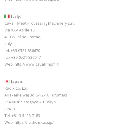
Italy:
Cavalli Meat Processing Machinery s.r.l.
Via XXV Aprile 18
43035 Felino (Parma)
Italy
tel. +39-0521-836670
fax +39-0521-837647
Web:
http://www.cavallimpm.it
Japan:
Radix Co. Ltd.
Ariake(keiwa) Bd. 3-12-16 Turumaki
154-0016 Setagaya-ku Tokyo
Japan
Tel: +81-3-5426-7183
Web: https://radix-inc.co.jp/