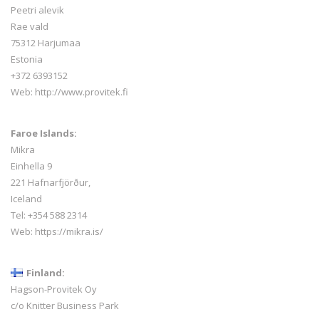
Peetri alevik
Rae vald
75312 Harjumaa
Estonia
+372 6393152
Web:
http://www.provitek.fi
Faroe Islands:
Mikra
Einhella 9
221 Hafnarfjörður,
Iceland
Tel:
+354 588 2314
Web:
https://mikra.is/
Finland:
Hagson-Provitek Oy
c/o Knitter Business Park