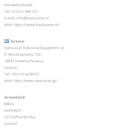
the Netherlands
Tel: +31 411 689 372
E-mail:
info@backsaver.nl
Web:
https://www.backsaver.nl/
Greece:
Vamvacas Industrial Equipment SA
D. Moutsopoulou 103
18541 Kaminia Piraeus
Greece
Tel: +30 210 4208707
Web:
http://www.vamvacas.gr/
Greenland:
Mikra
Einhella 9
221 Hafnarfjörður,
Iceland