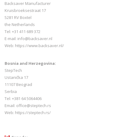
Backsaver Manufacturer
Kruisbroeksestraat 17
5281 RV Boxtel
the Netherlands
Tel: +31 411 689 372
E-mail:
info@backsaver.nl
Web:
https://www.backsaver.nl/
Bosnia and Herzegovina:
StepTech
Ustanička 17
11107 Beograd
Serbia
Tel: +381 64 5064406
Email: office@steptech.rs
Web: https://steptech.rs/