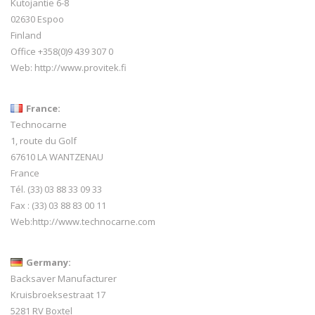
Kutojantie 6-8
02630 Espoo
Finland
Office +358(0)9 439 307 0
Web:
http://www.provitek.fi
France:
Technocarne
1, route du Golf
67610 LA WANTZENAU
France
Tél. (33) 03 88 33 09 33
Fax : (33) 03 88 83 00 11
Web:
http://www.technocarne.com
Germany:
Backsaver Manufacturer
Kruisbroeksestraat 17
5281 RV Boxtel