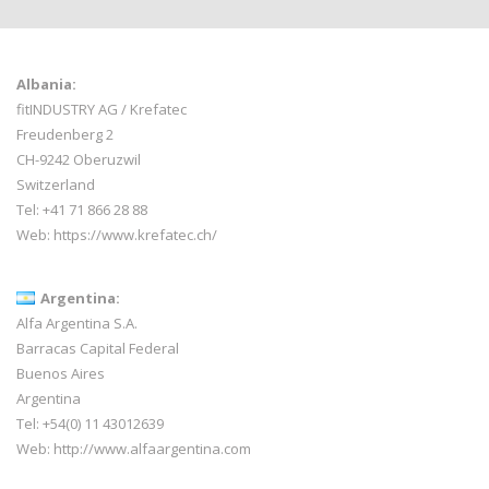
Albania:
fitINDUSTRY AG / Krefatec
Freudenberg 2
CH-9242 Oberuzwil
Switzerland
Tel:
+41 71 866 28 88
Web:
https://www.krefatec.ch/
Argentina:
Alfa Argentina S.A.
Barracas Capital Federal
Buenos Aires
Argentina
Tel: +54(0) 11 43012639
Web:
http://www.alfaargentina.com