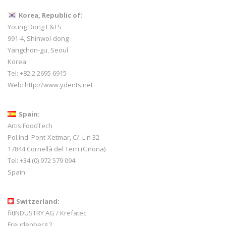
Korea, Republic of:
Young Dong E&TS
991-4, Shinwol-dong
Yangchon-gu, Seoul
Korea
Tel: +82 2 2695 6915
Web:
http://www.ydents.net
Spain:
Artis FoodTech
Pol.Ind. Pont-Xetmar, C/. L n 32
17844 Cornellà del Terri (Girona)
Tel: +34 (0) 972 579 094
Spain
Switzerland:
fitINDUSTRY AG / Krefatec
Freudenberg 2