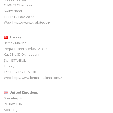
CH-9242 Oberuzwil
Switzerland
Tel:
+41 71 866 28 88
Web:
https://www.krefatec.ch/
Turkey:
Bemak Makina
Perpa Ticaret Merkezi A Blok
Kat:5 No:85 Okmeydanı
Şişli, İSTANBUL
Turkey
Tel: +90 212 210 55 30
Web:
http://www.bemakmakina.com.tr
United Kingdom:
Shareteq Ltd
PO Box 1002
Spalding