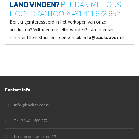
LAND VINDEN?
BEL DAN MET ONS
HOOFDKANTOOR: +31 411 672 652
Bent u geïnteresseerd in het verkopen van onze
producten? Wilt u een reseller worden? Laat mensen
slimmer tillen! Stuur ons een e-mail:
info@backsaver.nl
Contact Info
info@backsaver.nl
T : +31 411 689 372
Kruisbroeksestraat 17