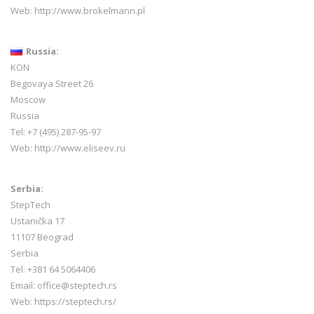
Web:
http://www.brokelmann.pl
Russia:
KON
Begovaya Street 26
Moscow
Russia
Tel: +7 (495) 287-95-97
Web:
http://www.eliseev.ru
Serbia:
StepTech
Ustanička 17
11107 Beograd
Serbia
Tel: +381 64 5064406
Email: office@steptech.rs
Web: https://steptech.rs/