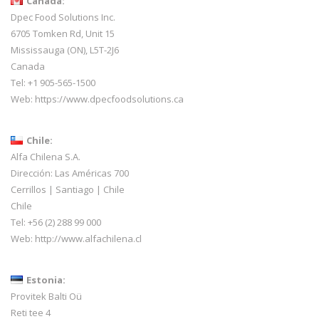
Canada:
Dpec Food Solutions Inc.
6705 Tomken Rd, Unit 15
Mississauga (ON), L5T-2J6
Canada
Tel: +1 905-565-1500
Web:
https://www.dpecfoodsolutions.ca
Chile:
Alfa Chilena S.A.
Dirección: Las Américas 700
Cerrillos | Santiago | Chile
Chile
Tel: +56 (2) 288 99 000
Web:
http://www.alfachilena.cl
Estonia:
Provitek Balti Oü
Reti tee 4