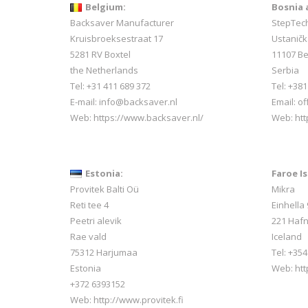
Belgium:
Bosnia 
Backsaver Manufacturer
StepTec
Kruisbroeksestraat 17
Ustaničk
5281 RV Boxtel
11107 B
the Netherlands
Serbia
Tel: +31 411 689 372
Tel: +38
E-mail:
info@backsaver.nl
Email: o
Web:
https://www.backsaver.nl/
Web: htt
Estonia:
Faroe Is
Provitek Balti Oü
Mikra
Reti tee 4
Einhella 
Peetri alevik
221 Hafn
Rae vald
Iceland
75312 Harjumaa
Tel:
+354
Estonia
Web:
htt
+372 6393152
Web:
http://www.provitek.fi