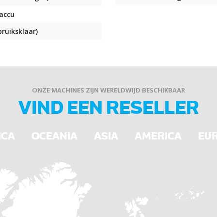
Verhoogde trechterzijkant
Opklapbare tegenhoudbeug
 accu
Aangepaste kantelhoek (9
Aangepaste trechterbeugel
bruiksklaar)
ONZE MACHINES ZIJN WERELDWIJD BESCHIKBAAR
VIND EEN RESELLER
ICA
OCEANIA
ASIA
AMERICA
EU