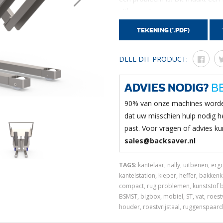
uitbeenruimtes.
TEKENING (*.PDF)
De ST kantelaar wordt handmatig
een pompwagen. Uw Backsaver m
voedingsmiddelen wordt op deze
DEEL DIT PRODUCT:
wilt werken. De bak wordt trapl
wens wordt de bak verder gekan
ADVIES NODIG?
BE
standaard 100°. Een groot voord
90% van onze machines worde
niet meer nodig is en daarmee 
dat uw misschien hulp nodig he
verlaagd. Dit zorgt voor blije we
past. Voor vragen of advies kun
producten kunnen verwerken.
sales@backsaver.nl
Krachtige oplaadbare accu
TAGS
: kantelaar, nally, uitbenen, ergo
De Backsaver kan overal in uw b
kantelstation, kieper, heffer, bakkenk
accu. De krachtige accu maakt h
compact, rug problemen, kunststof b
kunnen werken in gekoelde ruim
BSMST, bigbox, mobiel, ST, vat, roestv
De ST kantelaar is ontworpen v
houder, roestvrijstaal, ruggenspaarde
meter. De machine kan eventue