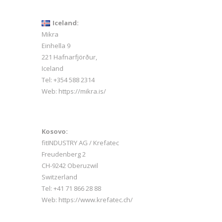
Iceland:
Mikra
Einhella 9
221 Hafnarfjörður,
Iceland
Tel:
+354 588 2314
Web:
https://mikra.is/
Kosovo:
fitINDUSTRY AG / Krefatec
i
Freudenberg 2
CH-9242 Oberuzwil
Switzerland
Tel:
+41 71 866 28 88
Web:
https://www.krefatec.ch/