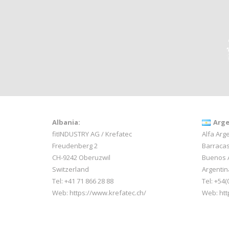
Albania:
Arge
fitINDUSTRY AG / Krefatec
Alfa Arge
Freudenberg 2
Barracas
CH-9242 Oberuzwil
Buenos 
Switzerland
Argentin
Tel:
+41 71 866 28 88
Tel: +54(
Web:
https://www.krefatec.ch/
Web:
htt