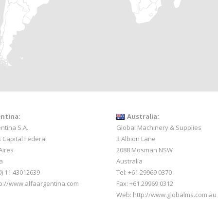
ntina:
Australia:
ntina S.A.
Global Machinery & Supplies
 Capital Federal
3 Albion Lane
Aires
2088 Mosman NSW
a
Australia
0) 11 43012639
Tel: +61 29969 0370
p://www.alfaargentina.com
Fax: +61 29969 0312
Web:
http://www.globalms.com.au