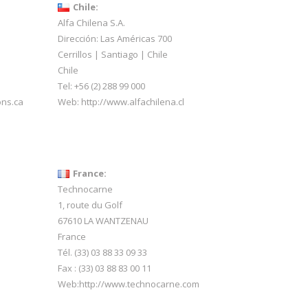
Chile:
Alfa Chilena S.A.
Dirección: Las Américas 700
Cerrillos | Santiago | Chile
Chile
Tel: +56 (2) 288 99 000
ons.ca
Web:
http://www.alfachilena.cl
France:
Technocarne
1, route du Golf
67610 LA WANTZENAU
France
Tél. (33) 03 88 33 09 33
Fax : (33) 03 88 83 00 11
Web:
http://www.technocarne.com