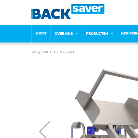
HOME
KENMER
OVER ONS
PRODUCTEN
terug naar alle producten