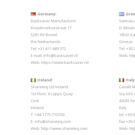
Germany:
Gree
Backsaver Manufacturer
Vamvacas
Kruisbroeksestraat 17
D. Mout
5281 RV Boxtel
18541 Ka
the Netherlands
Greece
Tel: +31 411 689 372
Tel: +30
E-mail:
info@backsaver.nl
Web:
ht
Web:
https://www.backsaver.nl/
Ireland:
Italy
Shareteq Ltd Ireland
Cavalli 
1st Floor, 6 Lapps Quay
Via XXV A
Cork
43035 Fe
Ireland
Italy
T: +44-1775-710100
tel. +39
E: info@shareteq.com
fax +39-
Web:
http://www.shareteq.com
Web:
htt