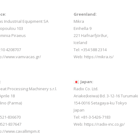
ce:
Greenland:
 Industrial Equipment SA
Mikra
sopoulou 103
Einhella 9
minia Piraeus
221 Hafnarfjörður,
Iceland
 210 4208707
Tel:
+354 588 2314
tp://www.vamvacas.gr/
Web:
https://mikra.is/
:
Japan:
Meat Processing Machinery s.r.l.
Radix Co. Ltd.
prile 18
Ariake(keiwa) Bd. 3-12-16 Turumak
lino (Parma)
154-0016 Setagaya-ku Tokyo
Japan
-0521-836670
Tel: +81-3-5426-7183
0521-837647
Web: https://radix-inc.co.jp/
p://www.cavallimpm.it