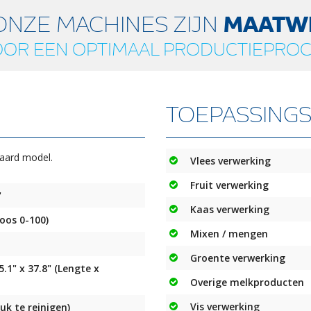
van 110°, vereiste is wel dat 
ONZE MACHINES ZIJN
MAATW
veilig en stabiel te houden.
OR EEN OPTIMAAL PRODUCTIEPRO
Zoals ook de andere Backsavers
hydraulische cilinder op zwaarte
productie.
TOEPASSING
Machines van roestvast staa
Backsavers zijn speciaal ontwikk
veilige apparaten om in direct
aard model.
Vlees verwerking
De machines zijn van roestvasts
Fruit verwerking
bijvoorbeeld een hogedrukspuit.
"
Nederland ontworpen en geprodu
Kaas verwerking
oos 0-100)
allereerste machines nog steeds
Mixen / mengen
ST:
Groente verwerking
Vergrootte storthoogte.
.1" x 37.8" (Lengte x
Overige melkproducten
Taps toelopende trechter 
Verlengde trechter (100m
Vis verwerking
uk te reinigen)