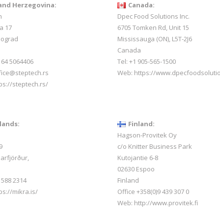
and Herzegovina:
Canada:
h
Dpec Food Solutions Inc.
a 17
6705 Tomken Rd, Unit 15
eograd
Mississauga (ON), L5T-2J6
Canada
1 64 5064406
Tel: +1 905-565-1500
ffice@steptech.rs
Web:
https://www.dpecfoodsoluti
ps://steptech.rs/
lands:
Finland:
Hagson-Provitek Oy
9
c/o Knitter Business Park
arfjörður,
Kutojantie 6-8
02630 Espoo
 588 2314
Finland
ps://mikra.is/
Office +358(0)9 439 307 0
Web:
http://www.provitek.fi