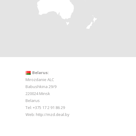
Belarus:
Mirozdanie ALC
Babushkina 29/9
220024 Minsk
Belarus
Tel: +375 17 2 91 86 29
Web:
http://mzd.deal.by