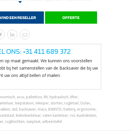
VIND EEN RESELLER
OFFERTE
 door uw productie verplaatst, vergelijkbaar met
et uw bak vlees, vis, groenten of andere
 manier geplaatst op de werkplek waar u deze leeg
oos gekanteld tot het product wordt aangereikt. Naar
teld tot de maximaal ingestelde kantelhoek van
L ONS: +31 411 689 372
eel bij het gebruik van een Backsaver is dat bukken
n op maat gemaakt. We kunnen ons voorstellen
het risico op blessures voor uw werknemers wordt
bt bij het samenstellen van de Backsaver die bij uw
rknemers die fitter blijven en mogelijk meer
t uw ons altijd bellen of mailen:
nomisch, accu, palletbox, lift, hydraulisch, lifter,
edrijf worden ingezet dankzij een eigen oplaadbare
antelaar, kiepstation, inkieper, storten, rugletsel, Dolav,
et mogelijk tot ca. 50 bakken van 900kg leeg te
akken, std, backsaver, macx, BSMSTD, batterij, ergonomie,
tes alvorens ’s nachts opgeladen te moeten worden.
aststaal, kistenkantelaar, vaten kantelaar, rvs, kuubskisten,
oor bakken met een maximale hoogte van ca. 1
r, rugklachten, saeplast, uitbeentafel
el aangepast worden naar een maximale kantelhoek