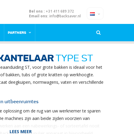
Bel ons :
+31 411 689 372
Email ons:
info@backsaver.nl
PARTNERS
KANTELAAR
TYPE ST
eaanduiding ST, voor grote bakken is ideaal voor het
of bakken, tubs of grote kratten op werkhoogte.
staat deegkuipen, normwagens, vaten en verschillende
in uitbeenruimtes
ge oplossing om de rug van uw werknemer te sparen
De machines zijn aan beide zijden voorzien van
werken aan een nabewerkings- of sorteertafel nooit
LEES MEER
Backsaver een populair apparaat in bijvoorbeeld