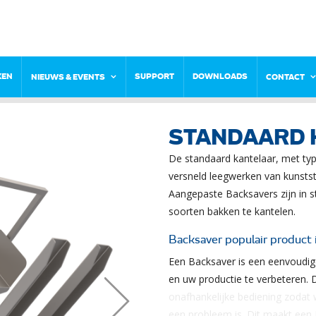
KEN
SUPPORT
DOWNLOADS
NIEUWS & EVENTS
CONTACT
STANDAARD 
De standaard kantelaar, met typ
versneld leegwerken van kunstst
Aangepaste Backsavers zijn in 
soorten bakken te kantelen.
Backsaver populair product 
Een Backsaver is een eenvoudi
en uw productie te verbeteren. 
onafhankelijke bediening zodat 
een probleem is. Dit maakt een 