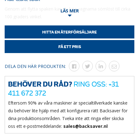
Genom att flytta spaken kan du luta vagnarna sömlöst till cirka
LÄS MER
100 graders vinkel.
Lätt avtagbara brickor ser till att avfall separeras från vattnet i
dina vagnar.
HITTA EN ÅTERFÖRSÄLJARE
Tillverkad helt i rostfritt stål, inklusive skydd över den
FÅ ETT PRIS
pneumatiska cylindern, gör att du också kan tvätta denna
station med högt tryck.
DELA DEN HÄR PRODUKTEN:
BEHÖVER DU RÅD?
RING OSS: +31
411 672 372
Eftersom 90% av våra maskiner är specialtillverkade kanske
du behöver lite hjälp med att konfigurera rätt Backsaver för
dina produktionsområden. Tveka inte att ringa eller skicka
oss ett e-postmeddelande:
sales@backsaver.nl