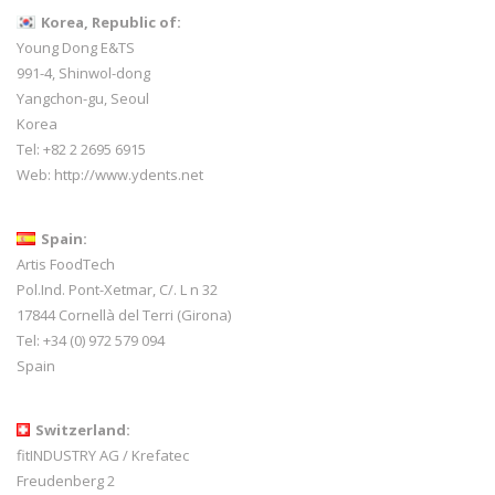
Korea, Republic of:
Young Dong E&TS
991-4, Shinwol-dong
Yangchon-gu, Seoul
Korea
Tel: +82 2 2695 6915
Web:
http://www.ydents.net
Spain:
Artis FoodTech
Pol.Ind. Pont-Xetmar, C/. L n 32
17844 Cornellà del Terri (Girona)
Tel: +34 (0) 972 579 094
Spain
Switzerland:
fitINDUSTRY AG / Krefatec
Freudenberg 2