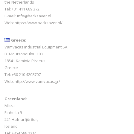
the Netherlands
Tel: +31 411 689 372
E-mail:
info@backsaver.nl
Web:
https://www.backsaver.nl/
Greece:
Vamvacas Industrial Equipment SA
D. Moutsopoulou 103
18541 Kaminia Piraeus
Greece
Tel: +30 210 4208707
Web:
http://www.vamvacas.gr/
Greenland:
Mikra
Einhella 9
221 Hafnarfjörður,
Iceland
Tel:
+354 588 2314