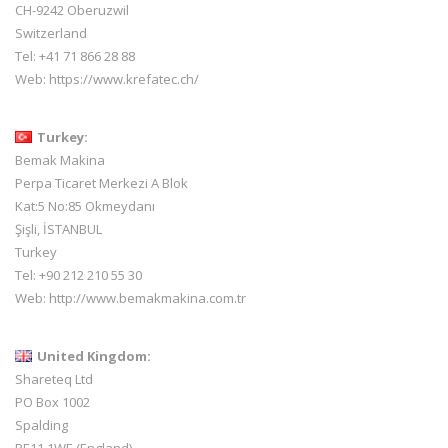
CH-9242 Oberuzwil
Switzerland
Tel:
+41 71 866 28 88
Web:
https://www.krefatec.ch/
Turkey:
Bemak Makina
Perpa Ticaret Merkezi A Blok
Kat:5 No:85 Okmeydanı
Şişli, İSTANBUL
Turkey
Tel: +90 212 210 55 30
Web:
http://www.bemakmakina.com.tr
United Kingdom:
Shareteq Ltd
PO Box 1002
Spalding
PE11 1WE (England)