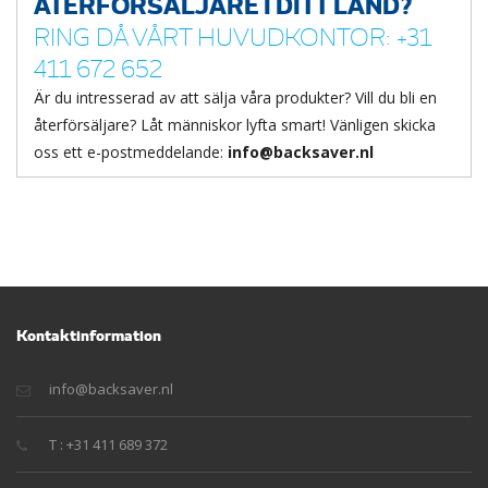
ÅTERFÖRSÄLJARE I DITT LAND?
RING DÅ VÅRT HUVUDKONTOR: +31
411 672 652
Är du intresserad av att sälja våra produkter? Vill du bli en
återförsäljare? Låt människor lyfta smart! Vänligen skicka
oss ett e-postmeddelande:
info@backsaver.nl
Kontaktinformation
info@backsaver.nl
T : +31 411 689 372