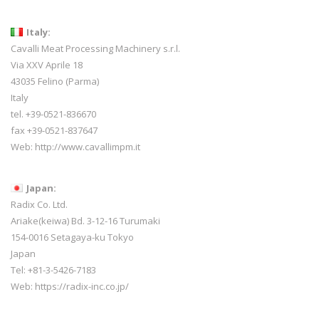
Italy:
Cavalli Meat Processing Machinery s.r.l.
Via XXV Aprile 18
43035 Felino (Parma)
Italy
tel. +39-0521-836670
fax +39-0521-837647
Web:
http://www.cavallimpm.it
Japan:
Radix Co. Ltd.
Ariake(keiwa) Bd. 3-12-16 Turumaki
154-0016 Setagaya-ku Tokyo
Japan
Tel: +81-3-5426-7183
Web: https://radix-inc.co.jp/