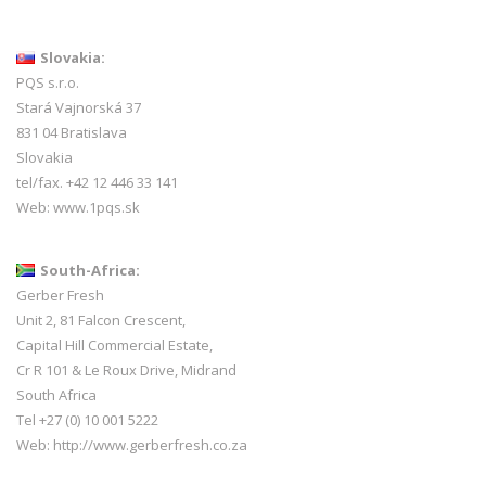
Slovakia:
PQS s.r.o.
Stará Vajnorská 37
831 04 Bratislava
Slovakia
tel/fax. +42 12 446 33 141
Web:
www.1pqs.sk
South-Africa:
Gerber Fresh
Unit 2, 81 Falcon Crescent,
Capital Hill Commercial Estate,
Cr R 101 & Le Roux Drive, Midrand
South Africa
Tel +27 (0) 10 001 5222
Web:
http://www.gerberfresh.co.za