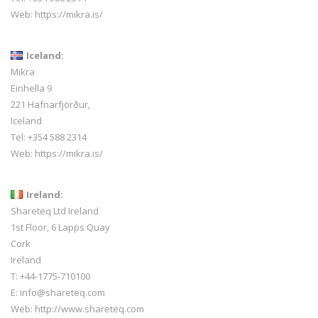
Web:
https://mikra.is/
Iceland:
Mikra
Einhella 9
221 Hafnarfjörður,
Iceland
Tel:
+354 588 2314
Web:
https://mikra.is/
Ireland:
Shareteq Ltd Ireland
1st Floor, 6 Lapps Quay
Cork
Ireland
T: +44-1775-710100
E: info@shareteq.com
Web:
http://www.shareteq.com