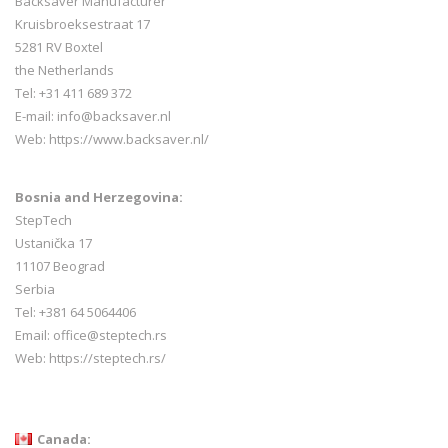
Backsaver Manufacturer
Kruisbroeksestraat 17
5281 RV Boxtel
the Netherlands
Tel: +31 411 689 372
E-mail:
info@backsaver.nl
Web:
https://www.backsaver.nl/
Bosnia and Herzegovina:
StepTech
Ustanička 17
11107 Beograd
Serbia
Tel: +381 64 5064406
Email: office@steptech.rs
Web: https://steptech.rs/
Canada: