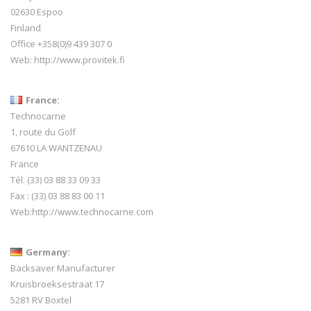
02630 Espoo
Finland
Office +358(0)9 439 307 0
Web:
http://www.provitek.fi
France:
Technocarne
1, route du Golf
67610 LA WANTZENAU
France
Tél. (33) 03 88 33 09 33
Fax : (33) 03 88 83 00 11
Web:
http://www.technocarne.com
Germany:
Backsaver Manufacturer
Kruisbroeksestraat 17
5281 RV Boxtel