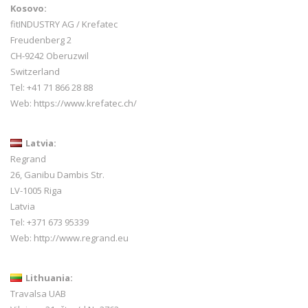
Kosovo:
fitINDUSTRY AG / Krefatec
Freudenberg 2
CH-9242 Oberuzwil
Switzerland
Tel:
+41 71 866 28 88
Web:
https://www.krefatec.ch/
Latvia:
Regrand
26, Ganibu Dambis Str.
LV-1005 Riga
Latvia
Tel: +371 673 95339
Web:
http://www.regrand.eu
Lithuania:
Travalsa UAB