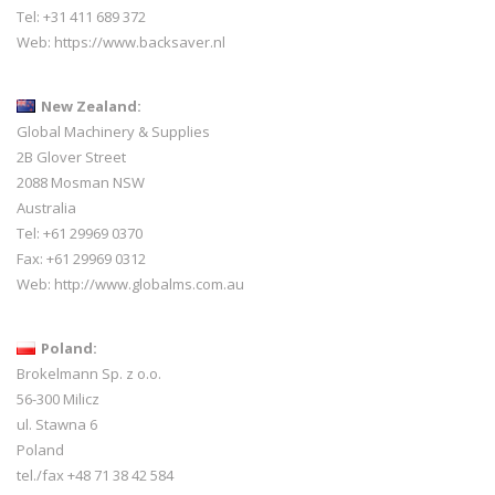
Tel: +31 411 689 372
Web:
https://www.backsaver.nl
New Zealand:
Global Machinery & Supplies
2B Glover Street
2088 Mosman NSW
Australia
Tel: +61 29969 0370
Fax: +61 29969 0312
Web:
http://www.globalms.com.au
Poland:
Brokelmann Sp. z o.o.
56-300 Milicz
ul. Stawna 6
Poland
tel./fax +48 71 38 42 584