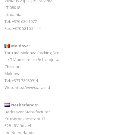
Vilniaus 21pšt.,p/d Nr.2762
LT-08018
Lithuania
Tel: +370 680 1077
Fax: +370 521 524 44
Moldova:
Tara.md Moldava Packing Site
str.T.Vladimirescu 8/1, etajul 4
Chisinau
Moldova
Tel: +373 78080914
Web:
http://www.tara.md
Netherlands:
Backsaver Manufacturer
Kruisbroeksestraat 17
5281 RV Boxtel
the Netherlands