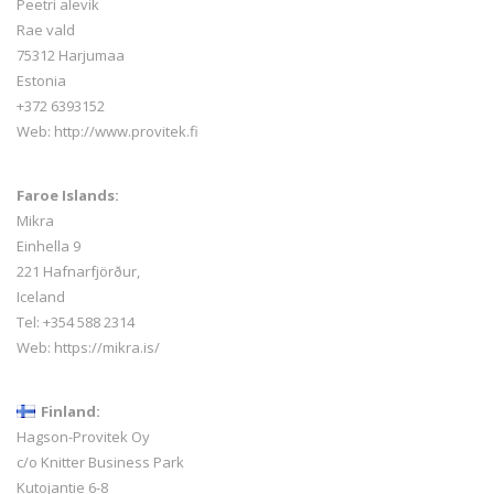
Peetri alevik
Rae vald
75312 Harjumaa
Estonia
+372 6393152
Web:
http://www.provitek.fi
Faroe Islands:
Mikra
Einhella 9
221 Hafnarfjörður,
Iceland
Tel:
+354 588 2314
Web:
https://mikra.is/
Finland:
Hagson-Provitek Oy
c/o Knitter Business Park
Kutojantie 6-8