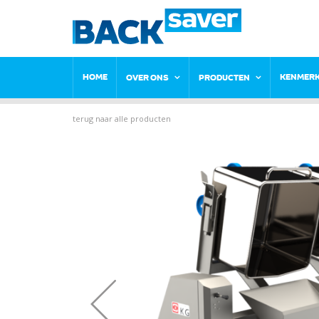
HOME
KENMER
OVER ONS
PRODUCTEN
terug naar alle producten