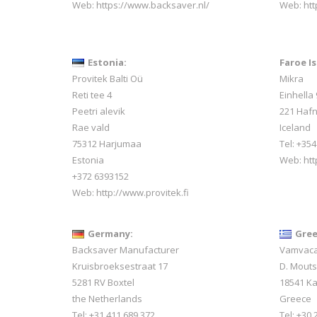
Web:
https://www.backsaver.nl/
Web: htt
Estonia:
Faroe Is
Provitek Balti Oü
Mikra
Reti tee 4
Einhella 
Peetri alevik
221 Hafn
Rae vald
Iceland
75312 Harjumaa
Tel:
+354
Estonia
Web:
htt
+372 6393152
Web:
http://www.provitek.fi
Germany:
Gree
Backsaver Manufacturer
Vamvacas
Kruisbroeksestraat 17
D. Mout
5281 RV Boxtel
18541 Ka
the Netherlands
Greece
Tel: +31 411 689 372
Tel: +30