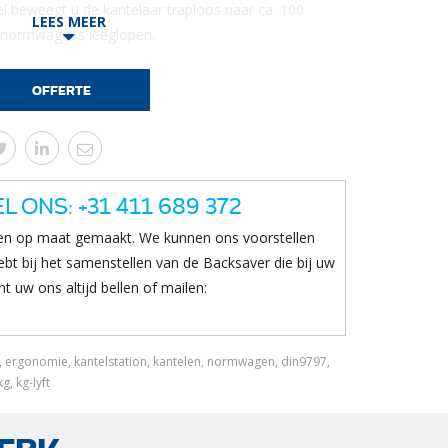
 beweegt u de kantelaar traploos naar ca. 100
LEES MEER
 normwagens leeglopen.
reerde opvangbakken maken het mogelijk om vaste
ater.
OFFERTE
tstaal en voorzien van bescherming over de
 mogelijk ook het station zelf te reinigen met hoge
L ONS: +31 411 689 372
n op maat gemaakt. We kunnen ons voorstellen
bt bij het samenstellen van de Backsaver die bij uw
t uw ons altijd bellen of mailen:
h, ergonomie, kantelstation, kantelen, normwagen, din9797,
, kg-lyft