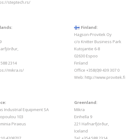
ps://steptech.rs/
lands:
Finland:
Hagson-Provitek Oy
9
c/o Knitter Business Park
arfjörður,
Kutojantie 6-8
02630 Espoo
 588 2314
Finland
ps://mikra.is/
Office +358(0)9 439 307 0
Web:
http://www.provitek.fi
ce:
Greenland:
 Industrial Equipment SA
Mikra
sopoulou 103
Einhella 9
minia Piraeus
221 Hafnarfjörður,
Iceland
 210 4208707
Tel:
+354 588 2314