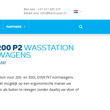
Bel ons :
+31 411 689 372
Email ons:
info@backsaver.nl
PARTNERS
200 P2
WASSTATION
WAGENS
AAR
tion voor 200- en 300L DIN9797 normwagens.
het mogelijk op een ergonomische manier uw
als buiten te reinigen zonder daarbij uw vloer of