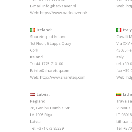
E-mail:
info@backsaver.nl
Web:
ht
Web:
https://www.backsaver.nl/
Ireland:
Italy
Shareteq Ltd Ireland
Cavalli 
1st Floor, 6 Lapps Quay
Via XXV A
Cork
43035 Fe
Ireland
Italy
T: +44-1775-710100
tel. +39
E: info@shareteq.com
fax +39-
Web:
http://www.shareteq.com
Web:
htt
Latvia:
Lith
Regrand
Travals
26, Ganibu Dambis Str.
Vilniaus 
LV-1005 Riga
LT-08018
Latvia
Lithuani
Tel: +371 673 95339
Tel: +370