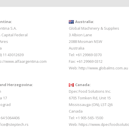
ntina:
Australia:
ntina S.A.
Global Machinery & Supplies
 Capital Federal
3 Albion Lane
Aires
2088 Mosman NSW
a
Australia
0) 11 43012639
Tel: +61 29969 0370
p://www.alfaargentina.com
Fax: +61 29969 0312
Web:
http://www.globalms.com.au
and Herzegovina:
Canada:
h
Dpec Food Solutions Inc.
a 17
6705 Tomken Rd, Unit 15
eograd
Mississauga (ON), L5T-2J6
Canada
1 64 5064406
Tel: +1 905-565-1500
ffice@steptech.rs
Web:
https://www.dpecfoodsoluti