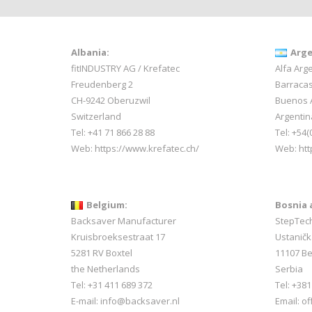
Albania:
Arge
fitINDUSTRY AG / Krefatec
Alfa Arge
Freudenberg 2
Barracas
CH-9242 Oberuzwil
Buenos 
Switzerland
Argentin
Tel:
+41 71 866 28 88
Tel: +54(
Web:
https://www.krefatec.ch/
Web:
htt
Belgium:
Bosnia 
Backsaver Manufacturer
StepTec
Kruisbroeksestraat 17
Ustaničk
5281 RV Boxtel
11107 B
the Netherlands
Serbia
Tel: +31 411 689 372
Tel: +38
E-mail:
info@backsaver.nl
Email: o