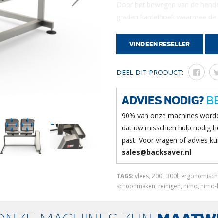
Door het bewegen van de hendel
graden kantelhoek waarmee de
Eenvoudig afneembare geperfo
delen te scheiden van uw afvalw
VIND EEN RESELLER
Geheel vervaardigd uit roestvas
pneumatische cilinder, maakt het
DEEL DIT PRODUCT:
druk.
ADVIES NODIG?
BE
90% van onze machines worde
dat uw misschien hulp nodig he
past. Voor vragen of advies kun
sales@backsaver.nl
TAGS
: vlees, 200l, 300l, ergonomisc
schoonmaken, reinigen, nimo, nimo-kg