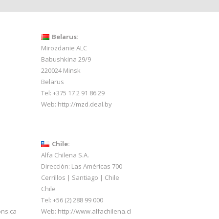
Belarus:
Mirozdanie ALC
Babushkina 29/9
220024 Minsk
Belarus
Tel: +375 17 2 91 86 29
Web:
http://mzd.deal.by
Chile:
Alfa Chilena S.A.
Dirección: Las Américas 700
Cerrillos | Santiago | Chile
Chile
Tel: +56 (2) 288 99 000
ons.ca
Web:
http://www.alfachilena.cl