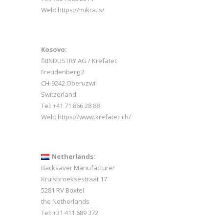
Web:
https://mikra.is/
Kosovo:
fitINDUSTRY AG / Krefatec
i
Freudenberg 2
CH-9242 Oberuzwil
Switzerland
Tel:
+41 71 866 28 88
Web:
https://www.krefatec.ch/
Netherlands:
Backsaver Manufacturer
Kruisbroeksestraat 17
5281 RV Boxtel
the Netherlands
Tel: +31 411 689 372