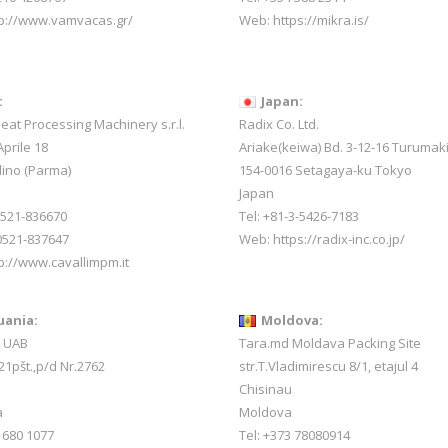
tp://www.vamvacas.gr/
Web:
https://mikra.is/
:
Japan:
Meat Processing Machinery s.r.l.
Radix Co. Ltd.
prile 18
Ariake(keiwa) Bd. 3-12-16 Turumak
lino (Parma)
154-0016 Setagaya-ku Tokyo
Japan
-0521-836670
Tel: +81-3-5426-7183
0521-837647
Web: https://radix-inc.co.jp/
p://www.cavallimpm.it
uania:
Moldova:
a UAB
Tara.md Moldava Packing Site
21pšt.,p/d Nr.2762
str.T.Vladimirescu 8/1, etajul 4
Chisinau
a
Moldova
 680 1077
Tel: +373 78080914