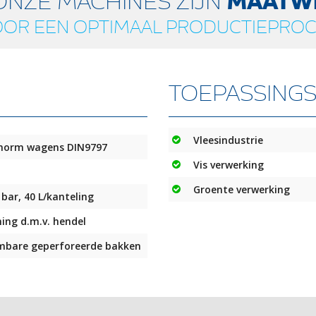
ONZE MACHINES ZIJN
MAATW
OR EEN OPTIMAAL PRODUCTIEPRO
TOEPASSING
Vleesindustrie
 norm wagens DIN9797
Vis verwerking
Groente verwerking
bar, 40 L/kanteling
ng d.m.v. hendel
mbare geperforeerde bakken