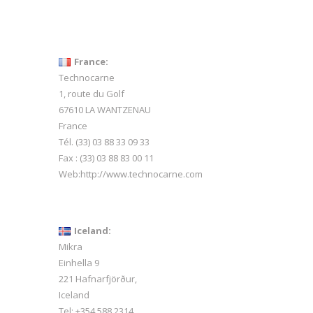
France:
Technocarne
1, route du Golf
67610 LA WANTZENAU
France
Tél. (33) 03 88 33 09 33
Fax : (33) 03 88 83 00 11
Web:
http://www.technocarne.com
Iceland:
Mikra
Einhella 9
221 Hafnarfjörður,
Iceland
Tel:
+354 588 2314