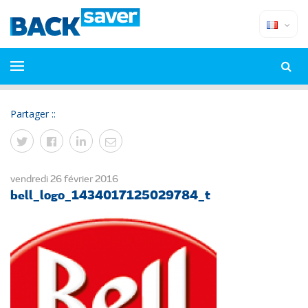
Partager ::
vendredi 26 février 2016
bell_logo_1434017125029784_t