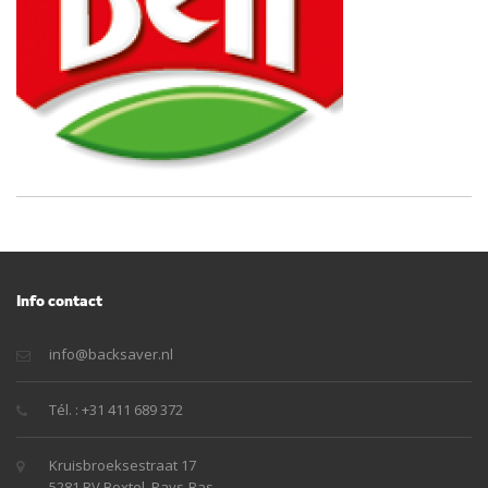
Info contact
info@backsaver.nl
Tél. : +31 411 689 372
Kruisbroeksestraat 17
5281 RV Boxtel, Pays-Bas