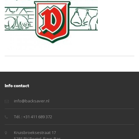
Info contact
info@backsaver.nl
Tél. : +31 411 689 372
Kruisbroeksestraat 17
5281 RV Boxtel, Pays-Bas