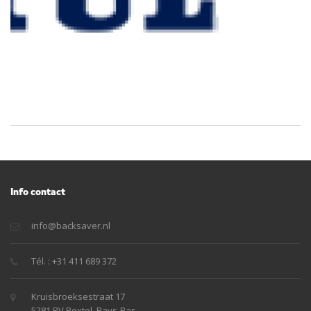
Info contact
info@backsaver.nl
Tél. : +31 411 689 372
Kruisbroeksestraat 17
5281 RV Boxtel, Pays-Bas