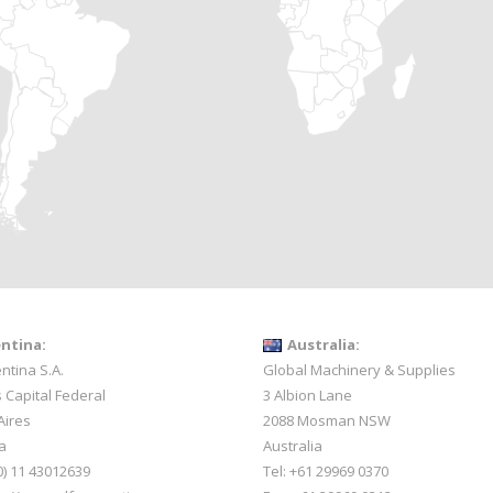
ntina:
Australia:
ntina S.A.
Global Machinery & Supplies
 Capital Federal
3 Albion Lane
Aires
2088 Mosman NSW
a
Australia
0) 11 43012639
Tel: +61 29969 0370