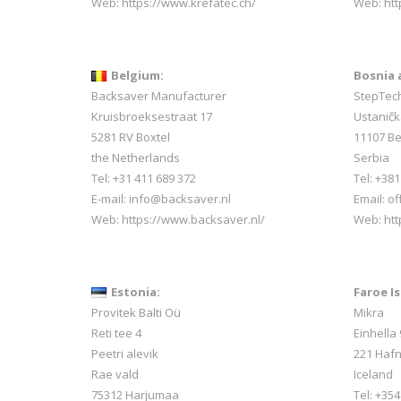
Web:
https://www.krefatec.ch/
Web:
htt
Belgium:
Bosnia 
Backsaver Manufacturer
StepTec
Kruisbroeksestraat 17
Ustaničk
5281 RV Boxtel
11107 B
the Netherlands
Serbia
Tel: +31 411 689 372
Tel: +38
E-mail:
info@backsaver.nl
Email: o
Web:
https://www.backsaver.nl/
Web: htt
Estonia:
Faroe Is
Provitek Balti Oü
Mikra
Reti tee 4
Einhella 
Peetri alevik
221 Hafn
Rae vald
Iceland
75312 Harjumaa
Tel:
+354