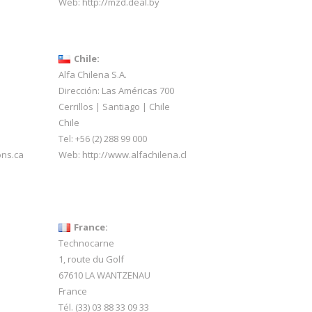
Web:
http://mzd.deal.by
Chile:
Alfa Chilena S.A.
Dirección: Las Américas 700
Cerrillos | Santiago | Chile
Chile
Tel: +56 (2) 288 99 000
ons.ca
Web:
http://www.alfachilena.cl
France:
Technocarne
1, route du Golf
67610 LA WANTZENAU
France
Tél. (33) 03 88 33 09 33