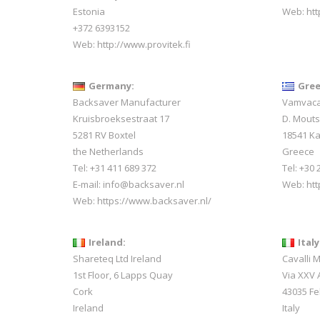
Estonia
Web:
htt
+372 6393152
Web:
http://www.provitek.fi
Germany:
Gree
Backsaver Manufacturer
Vamvacas
Kruisbroeksestraat 17
D. Mout
5281 RV Boxtel
18541 Ka
the Netherlands
Greece
Tel: +31 411 689 372
Tel: +30
E-mail:
info@backsaver.nl
Web:
ht
Web:
https://www.backsaver.nl/
Ireland:
Italy
Shareteq Ltd Ireland
Cavalli 
1st Floor, 6 Lapps Quay
Via XXV A
Cork
43035 Fe
Ireland
Italy