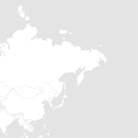
ode électroluminescente
stes avec frein
utes performances
 disponibles des deux côtés
te) « homme mort »