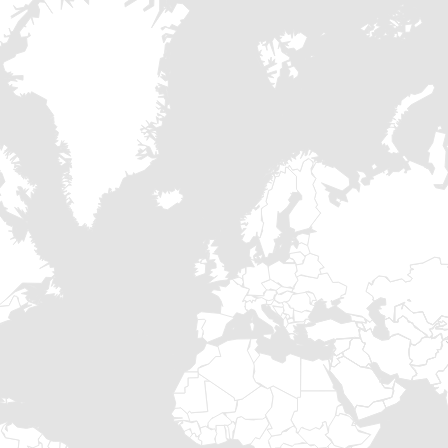
Avertisseur sonore
Avertisseur lumineux à di
Roulettes pivotantes robu
Batterie rechargeable ha
Commandes indépendantes
Boutons (montée/descen