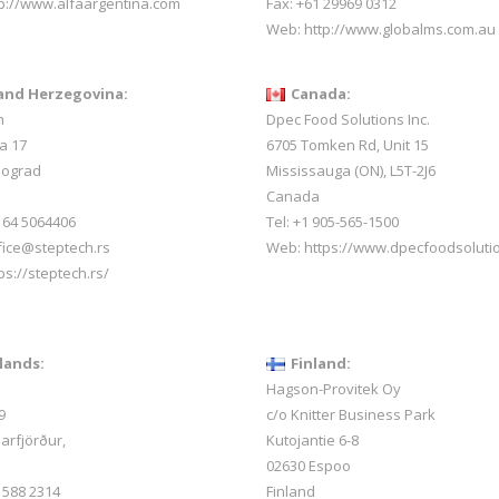
p://www.alfaargentina.com
Fax: +61 29969 0312
Web:
http://www.globalms.com.au
and Herzegovina:
Canada:
h
Dpec Food Solutions Inc.
a 17
6705 Tomken Rd, Unit 15
eograd
Mississauga (ON), L5T-2J6
Canada
1 64 5064406
Tel: +1 905-565-1500
ffice@steptech.rs
Web:
https://www.dpecfoodsoluti
ps://steptech.rs/
lands:
Finland:
Hagson-Provitek Oy
9
c/o Knitter Business Park
arfjörður,
Kutojantie 6-8
02630 Espoo
 588 2314
Finland