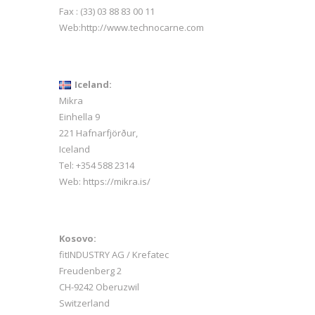
Fax : (33) 03 88 83 00 11
Web:
http://www.technocarne.com
Iceland:
Mikra
Einhella 9
221 Hafnarfjörður,
Iceland
Tel:
+354 588 2314
Web:
https://mikra.is/
Kosovo:
fitINDUSTRY AG / Krefatec
i
Freudenberg 2
CH-9242 Oberuzwil
Switzerland