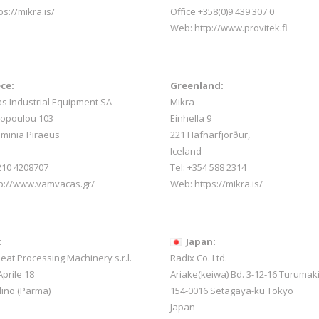
ps://mikra.is/
Office +358(0)9 439 307 0
Web:
http://www.provitek.fi
ce:
Greenland:
 Industrial Equipment SA
Mikra
sopoulou 103
Einhella 9
minia Piraeus
221 Hafnarfjörður,
Iceland
 210 4208707
Tel:
+354 588 2314
tp://www.vamvacas.gr/
Web:
https://mikra.is/
:
Japan:
Meat Processing Machinery s.r.l.
Radix Co. Ltd.
prile 18
Ariake(keiwa) Bd. 3-12-16 Turumak
lino (Parma)
154-0016 Setagaya-ku Tokyo
Japan