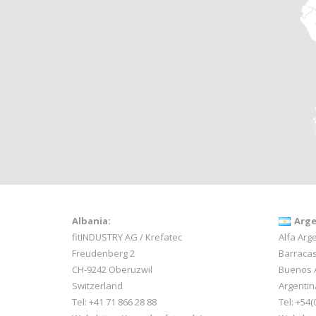
Albania:
Arge
fitINDUSTRY AG / Krefatec
Alfa Arge
Freudenberg 2
Barracas
CH-9242 Oberuzwil
Buenos 
Switzerland
Argentin
Tel:
+41 71 866 28 88
Tel: +54(