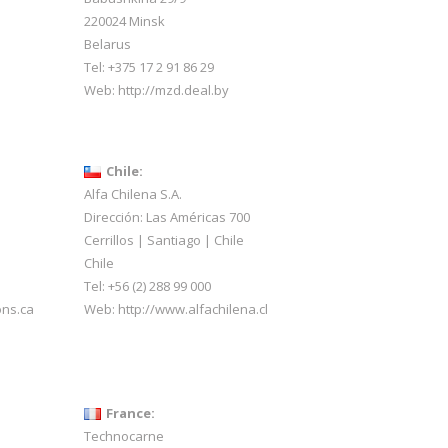
220024 Minsk
Belarus
Tel: +375 17 2 91 86 29
Web:
http://mzd.deal.by
Chile:
Alfa Chilena S.A.
Dirección: Las Américas 700
Cerrillos | Santiago | Chile
Chile
Tel: +56 (2) 288 99 000
ons.ca
Web:
http://www.alfachilena.cl
France:
Technocarne