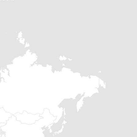
 mantenido (dispositivos de hombre muerto / de
a)
/ extremo más estrecho para mejorar el flujo del
gado: hasta 100 mm sin cambiar el marco de la
scarga más elevados para mejorar la contención del
ables, basculantes o personalizadas para adaptarse a
ontenedores
ión máx.: 90, 100 y 110 grados
(400 V), en lugar de con batería, para uso