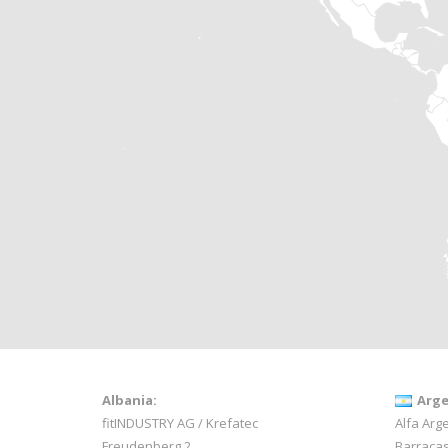
Albania:
Arge
fitINDUSTRY AG / Krefatec
Alfa Arge
Freudenberg 2
Barracas