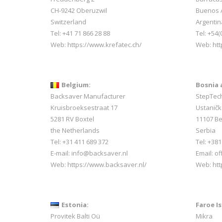
CH-9242 Oberuzwil
Buenos 
Switzerland
Argentin
Tel:
+41 71 866 28 88
Tel: +54(
Web:
https://www.krefatec.ch/
Web:
htt
Belgium:
Bosnia 
Backsaver Manufacturer
StepTec
Kruisbroeksestraat 17
Ustaničk
5281 RV Boxtel
11107 B
the Netherlands
Serbia
Tel: +31 411 689 372
Tel: +38
E-mail:
info@backsaver.nl
Email: o
Web:
https://www.backsaver.nl/
Web: htt
Estonia:
Faroe Is
Provitek Balti Oü
Mikra