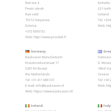
Reti tee 4
Einhella 
Peetri alevik
221 Hafn
Rae vald
Iceland
75312 Harjumaa
Tel:
+354
Estonia
Web:
htt
+372 6393152
Web:
http://www.provitek.fi
Germany:
Gree
Backsaver Manufacturer
Vamvacas
Kruisbroeksestraat 17
D. Mout
5281 RV Boxtel
18541 Ka
the Netherlands
Greece
Tel: +31 411 689 372
Tel: +30
E-mail:
info@backsaver.nl
Web:
ht
Web:
https://www.backsaver.nl/
Ireland:
Italy