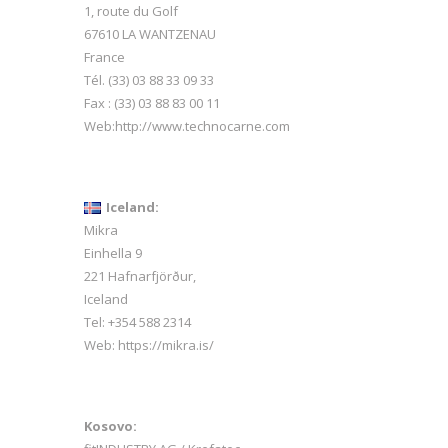
1, route du Golf
67610 LA WANTZENAU
France
Tél. (33) 03 88 33 09 33
Fax : (33) 03 88 83 00 11
Web:
http://www.technocarne.com
Iceland:
Mikra
Einhella 9
221 Hafnarfjörður,
Iceland
Tel:
+354 588 2314
Web:
https://mikra.is/
Kosovo: