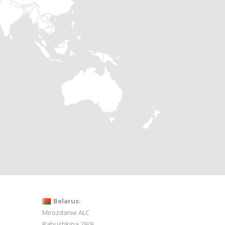
Belarus:
Mirozdanie ALC
Babushkina 29/9