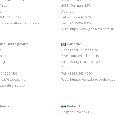
Aires
2088 Mosman NSW
a
Australia
0) 11 43012639
Tel: +61 29969 0370
p://www.alfaargentina.com
Fax: +61 29969 0312
Web:
http://www.globalms.com.au
and Herzegovina:
Canada:
h
Dpec Food Solutions Inc.
a 17
6705 Tomken Rd, Unit 15
eograd
Mississauga (ON), L5T-2J6
Canada
1 64 5064406
Tel: +1 905-565-1500
ffice@steptech.rs
Web:
https://www.dpecfoodsoluti
ps://steptech.rs/
lands:
Finland:
Hagson-Provitek Oy