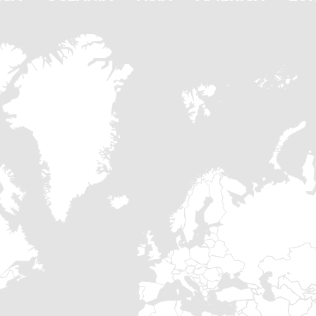
Botones de accionamiento
presencia) (subida / bajad
Opciones disponibles:
Mayor altura de volcado
Canal de descarga cónico 
producto.
Canal de descarga prolon
máquina
Laterales del canal de de
producto
Barras de retención ajust
diferentes tamaños de c
Varios ángulos de inclinac
Alimentación con enchufe 
estacionario