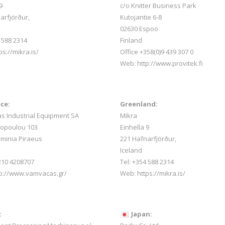
9
c/o Knitter Business Park
arfjörður,
Kutojantie 6-8
02630 Espoo
 588 2314
Finland
ps://mikra.is/
Office +358(0)9 439 307 0
Web:
http://www.provitek.fi
ce:
Greenland:
 Industrial Equipment SA
Mikra
sopoulou 103
Einhella 9
minia Piraeus
221 Hafnarfjörður,
Iceland
 210 4208707
Tel:
+354 588 2314
tp://www.vamvacas.gr/
Web:
https://mikra.is/
:
Japan: