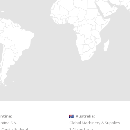
ntina:
Australia:
ntina S.A.
Global Machinery & Supplies
 Capital Federal
3 Albion Lane