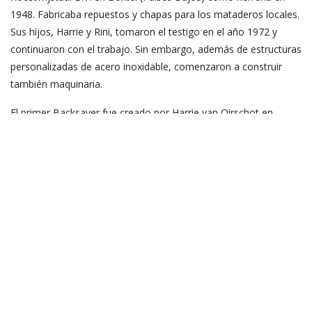
1948. Fabricaba repuestos y chapas para los mataderos locales.
Sus hijos, Harrie y Rini, tomaron el testigo en el año 1972 y
continuaron con el trabajo. Sin embargo, además de estructuras
personalizadas de acero inoxidable, comenzaron a construir
también maquinaria.
El primer Backsaver fue creado por Harrie van Oirschot en
respuesta a una solicitud especial de un cliente que necesitaba
una máquina fácil de mover y de usar. Tenía que permitir elevar
y volcar contenedores a la altura de una mesa de trabajo. La
idea evolucionó gradualmente hasta crear un elevador y
volcador estandarizado móvil para contenedores. Durante los
siguientes años, Harrie expandió las exportaciones de la
empresa por toda Europa Occidental.
Después de participar en una feria de muestras en el Reino
Unido a principios de la década de 1990, el nombre de nuestro
modelo «Back-Saving Tipper» («volcador que cuida la espalda»)