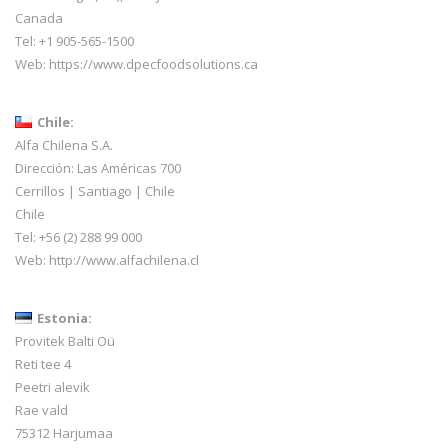
Canada
Tel: +1 905-565-1500
Web:
https://www.dpecfoodsolutions.ca
Chile:
Alfa Chilena S.A.
Dirección: Las Américas 700
Cerrillos | Santiago | Chile
Chile
Tel: +56 (2) 288 99 000
Web:
http://www.alfachilena.cl
Estonia:
Provitek Balti Oü
Reti tee 4
Peetri alevik
Rae vald
75312 Harjumaa