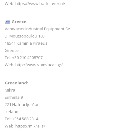
Web:
https://www.backsaver.nl/
Greece:
Vamvacas Industrial Equipment SA
D. Moutsopoulou 103
18541 Kaminia Piraeus
Greece
Tel: +30 210 4208707
Web:
http://www.vamvacas.gr/
Greenland:
Mikra
Einhella 9
221 Hafnarfjörður,
Iceland
Tel:
+354 588 2314
Web:
https://mikra.is/