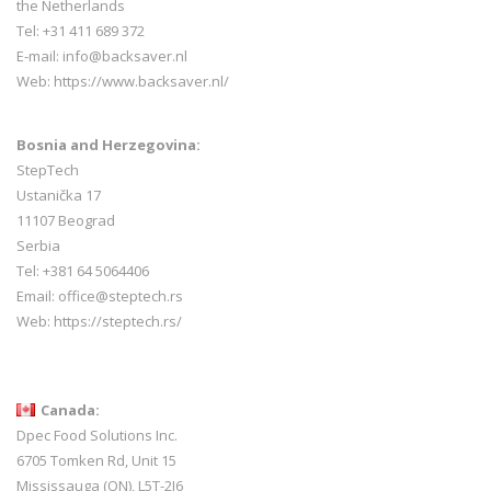
the Netherlands
Tel: +31 411 689 372
E-mail:
info@backsaver.nl
Web:
https://www.backsaver.nl/
Bosnia and Herzegovina:
StepTech
Ustanička 17
11107 Beograd
Serbia
Tel: +381 64 5064406
Email: office@steptech.rs
Web: https://steptech.rs/
Canada:
Dpec Food Solutions Inc.
6705 Tomken Rd, Unit 15
Mississauga (ON), L5T-2J6