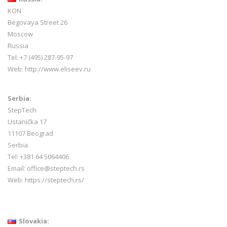
KON
Begovaya Street 26
Moscow
Russia
Tel: +7 (495) 287-95-97
Web:
http://www.eliseev.ru
Serbia:
StepTech
Ustanička 17
11107 Beograd
Serbia
Tel: +381 64 5064406
Email: office@steptech.rs
Web: https://steptech.rs/
Slovakia: