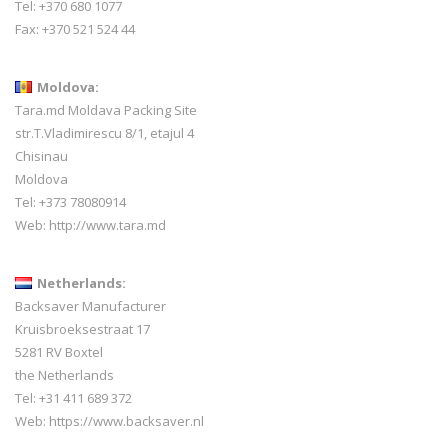
Tel: +370 680 1077
Fax: +370 521 524 44
Moldova:
Tara.md Moldava Packing Site
str.T.Vladimirescu 8/1, etajul 4
Chisinau
Moldova
Tel: +373 78080914
Web:
http://www.tara.md
Netherlands:
Backsaver Manufacturer
Kruisbroeksestraat 17
5281 RV Boxtel
the Netherlands
Tel: +31 411 689 372
Web:
https://www.backsaver.nl