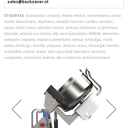
trabajo. Los controles independientes situados a ambos lados
sales@backsaver.nl
de la máquina son accesibles independientemente de su
posición real, evitando así que el operario deba abandonar su
ETIQUETAS
: acumulador, volcado, medio inmóvil, contenedores, volcar,
medio estacionario, depósitos, vaciado, tazones, barilles, vaciador,
puesto de trabajo para accionar un control al otro lado de la
vaciar, tazón, masa, volcador, vuelco, artesas, backsaver, ergonómico,
máquina, con lo que se reduce el tiempo de inactividad. Esta
bascular, artesas con ruedas, DB, vaca, basculador, BSMDB, alimentos,
característica la convierte en una solución muy popular en la
volteador, espalda, industria alimentaria, voltear, lumbalgia, móvil,
industria alimentaria.
volteo, lumbago, sencillo, volquear, dolores, acero, descargar, tensión,
inoxidable, inclinar, lesión, alta capacidad, hidráulico, lesiones,
Potente batería recargable
recipientes, inclinación, batería, alta resistencia, semiestacionario
Las máquinas Backsaver se alimentan mediante baterías
recargables, por lo que se pueden utilizar en cualquier punto del
lugar de trabajo, independientemente de la ubicación del
suministro eléctrico. La batería es apta para su uso en zonas
refrigeradas y puede enchufarse durante la noche para que
resulte más práctico cargarla. Con una batería completamente
cargada puede manejar alrededor de 40 toneladas de
productos.
Seguridad operacional: gravedad para el movimiento de