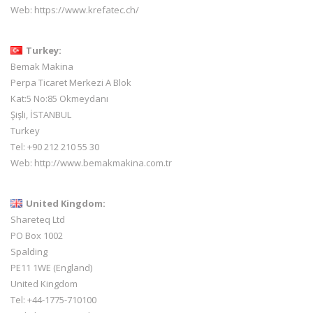
Web:
https://www.krefatec.ch/
Turkey:
Bemak Makina
Perpa Ticaret Merkezi A Blok
Kat:5 No:85 Okmeydanı
Şişli, İSTANBUL
Turkey
Tel: +90 212 210 55 30
Web:
http://www.bemakmakina.com.tr
United Kingdom:
Shareteq Ltd
PO Box 1002
Spalding
PE11 1WE (England)
United Kingdom
Tel: +44-1775-710100