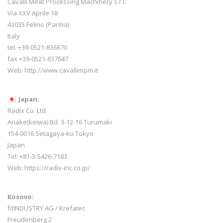
Cavalli Meat Processing Machinery s.r.l.
Via XXV Aprile 18
43035 Felino (Parma)
Italy
tel. +39-0521-836670
fax +39-0521-837647
Web:
http://www.cavallimpm.it
Japan:
Radix Co. Ltd.
Ariake(keiwa) Bd. 3-12-16 Turumaki
154-0016 Setagaya-ku Tokyo
Japan
Tel: +81-3-5426-7183
Web: https://radix-inc.co.jp/
Kosovo:
fitINDUSTRY AG / Krefatec
Freudenberg 2