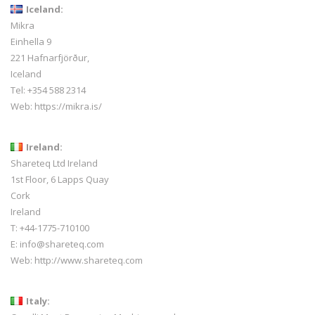
Iceland:
Mikra
Einhella 9
221 Hafnarfjörður,
Iceland
Tel:
+354 588 2314
Web:
https://mikra.is/
Ireland:
Shareteq Ltd Ireland
1st Floor, 6 Lapps Quay
Cork
Ireland
T: +44-1775-710100
E: info@shareteq.com
Web:
http://www.shareteq.com
Italy: