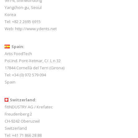
991-4, Shinwol-dong
Yangchon-gu, Seoul
Korea
Tel: +82 2 2695 6915
Web:
http://www.ydents.net
Spain:
Artis FoodTech
Pol.Ind. Pont-Xetmar, C/. L n 32
17844 Cornellà del Terri (Girona)
Tel: +34 (0) 972 579 094
Spain
Switzerland:
fitINDUSTRY AG / Krefatec
Freudenberg 2
CH-9242 Oberuzwil
Switzerland
Tel:
+41 71 866 28 88