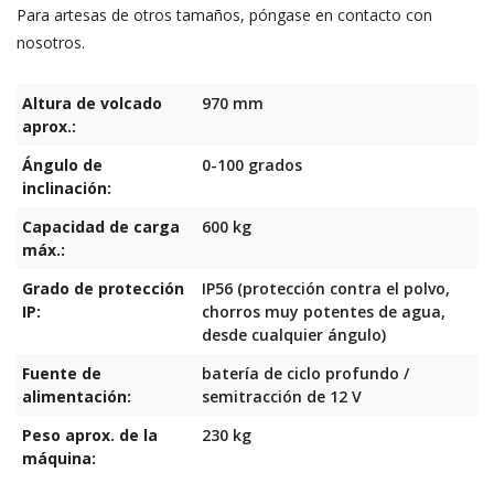
Para artesas de otros tamaños, póngase en contacto con
1990.
nosotros.
Características estándar:
Altura de volcado
970 mm
Un cilindro hidráulico
aprox.:
Avisador acústico
Ruedas giratorias de alta capacidad con freno de
Ángulo de
0-100 grados
inmovilización
inclinación:
Potente batería recargable
Controles independientes en cada lado
Capacidad de carga
600 kg
Botones de accionamiento mantenido (dispositivos de
máx.:
hombre muerto / de presencia) (subida / bajada)
Grado de protección
IP56 (protección contra el polvo,
Opciones disponibles:
IP:
chorros muy potentes de agua,
desde cualquier ángulo)
Mayor altura de volcado
Fuente de
batería de ciclo profundo /
Pestañas de retención a lo largo del canal de descarga en
alimentación:
semitracción de 12 V
lugar de la barra de retención
Opción de instalar un canal de descarga personalizado o
Peso aprox. de la
230 kg
sin canal de descarga
máquina:
Alimentación con enchufe (400 V), en lugar de con batería,
para uso estacionario