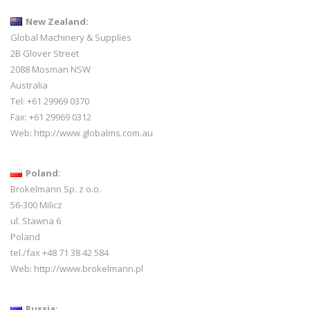
New Zealand:
Global Machinery & Supplies
2B Glover Street
2088 Mosman NSW
Australia
Tel: +61 29969 0370
Fax: +61 29969 0312
Web:
http://www.globalms.com.au
Poland:
Brokelmann Sp. z o.o.
56-300 Milicz
ul. Stawna 6
Poland
tel./fax +48 71 38 42 584
Web:
http://www.brokelmann.pl
Russia: