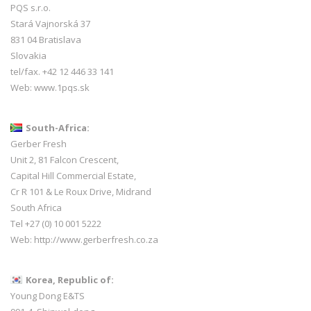
PQS s.r.o.
Stará Vajnorská 37
831 04 Bratislava
Slovakia
tel/fax. +42 12 446 33 141
Web:
www.1pqs.sk
South-Africa:
Gerber Fresh
Unit 2, 81 Falcon Crescent,
Capital Hill Commercial Estate,
Cr R 101 & Le Roux Drive, Midrand
South Africa
Tel +27 (0) 10 001 5222
Web:
http://www.gerberfresh.co.za
Korea, Republic of:
Young Dong E&TS