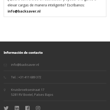
elevar cargas de manera inteligente? Escríbanos:
info@backsaver.nl
Información de contacto
info@backsaver.nl
Tel. : +31 411 689 372
Kruisbroeksestraat 17
5281 RV Boxtel, Países Bajos