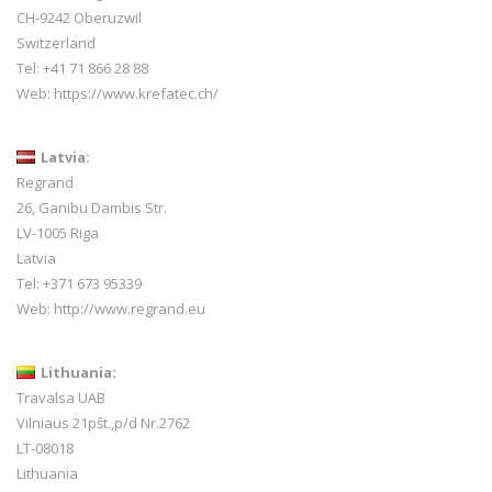
CH-9242 Oberuzwil
Switzerland
Tel:
+41 71 866 28 88
Web:
https://www.krefatec.ch/
Latvia:
Regrand
26, Ganibu Dambis Str.
LV-1005 Riga
Latvia
Tel: +371 673 95339
Web:
http://www.regrand.eu
Lithuania:
Travalsa UAB
Vilniaus 21pšt.,p/d Nr.2762
LT-08018
Lithuania