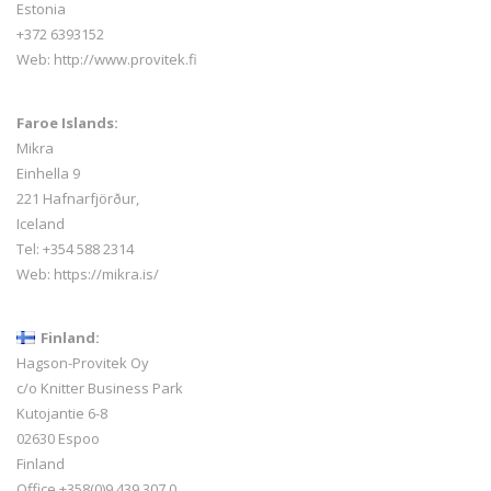
Estonia
+372 6393152
Web:
http://www.provitek.fi
Faroe Islands:
Mikra
Einhella 9
221 Hafnarfjörður,
Iceland
Tel:
+354 588 2314
Web:
https://mikra.is/
Finland:
Hagson-Provitek Oy
c/o Knitter Business Park
Kutojantie 6-8
02630 Espoo
Finland
Office +358(0)9 439 307 0