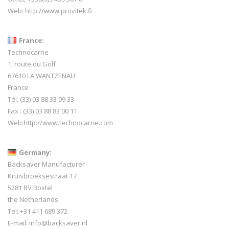
Web:
http://www.provitek.fi
France:
Technocarne
1, route du Golf
67610 LA WANTZENAU
France
Tél. (33) 03 88 33 09 33
Fax : (33) 03 88 83 00 11
Web:
http://www.technocarne.com
Germany:
Backsaver Manufacturer
Kruisbroeksestraat 17
5281 RV Boxtel
the Netherlands
Tel: +31 411 689 372
E-mail:
info@backsaver.nl