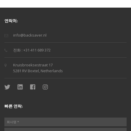
연락처:
info@backsaver.nl
전화 : +31 411 689 372
Kruisbroeksestraat 17
5281 RV Boxtel, Netherlands
빠른 연락: