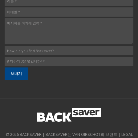
© 2026 BACKSAVER | BACKSAVER는 VAN OIRSCHOT의 브랜드 |
LEGAL