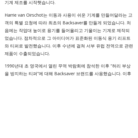
기계 제조를 시작햇습니다.
Harrie van Oirschot는 이동과 사용이 쉬운 기계를 만들어달라는 고
객의 특별 요청에 따라 최초의 Backsaver를 만들게 되었습니다. 처
음에는 작업대 높이로 용기를 들어올리고 기울이는 기계로 제작되
었습니다. 점차적으로 그 아이디어가 표준화된 이동식 용기 리프트
와 티퍼로 발전했습니다. 이후 수년에 걸쳐 서부 유럽 전역으로 관련
제품이 수출되었습니다.
1990년대 초 영국에서 열린 무역 박람회에 참석한 이후 “허리 부상
을 방지하는 티퍼”에 대해 Backsaver 브랜드를 사용했습니다. 이후
수년에 걸쳐 네덜란드, 벨기에, 독일, 프랑스, 영국에서 제품이 판매
되었습니다. 2010년에 van Oirschot Roestvrijstaal B.V./Backsaver
는 독일 프랑크푸르트 암마인에서 열린 대형 육류 가공 무역 박람회
IFFA 2010 에 참여해 기계를 전시했고 이때부터 회사의 수출 활동
이 크게 증가했습니다.
2011년부터 가족 기업의 경영을 맡은 Bram van Oirschot는 세계화
와 Backsaver 제품군 확대에 집중하기로 결정했습니다. 회사 설립