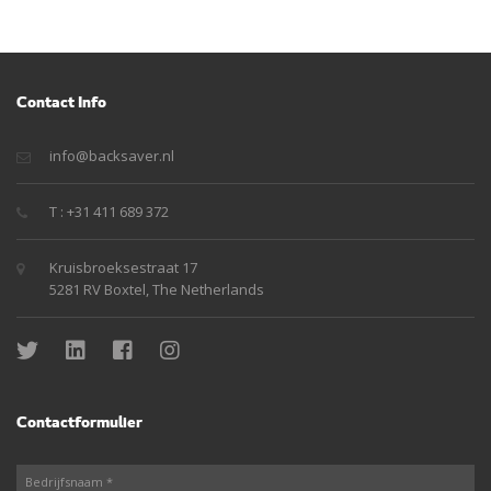
Contact Info
info@backsaver.nl
T : +31 411 689 372
Kruisbroeksestraat 17
5281 RV Boxtel, The Netherlands
Contactformulier