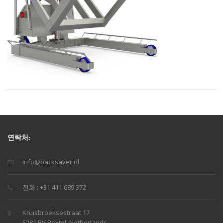
연락처:
info@backsaver.nl
전화 : +31 411 689 372
Kruisbroeksestraat 17
5281 RV Boxtel, Netherlands