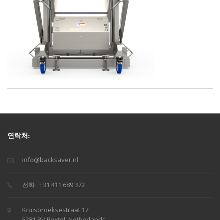
연락처:
info@backsaver.nl
전화 : +31 411 689 372
Kruisbroeksestraat 17
5281 RV Boxtel, Netherlands