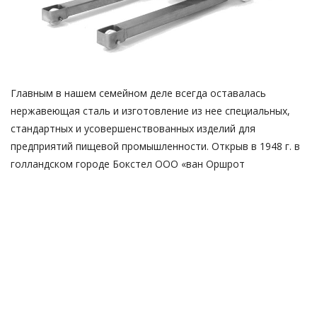
Главным в нашем семейном деле всегда оставалась
нержавеющая сталь и изготовление из нее специальных,
стандартных и усовершенствованных изделий для
предприятий пищевой промышленности. Открыв в 1948 г. в
голландском городе Бокстел ООО «ван Оршрот
рустфрейстал» (Oirschot Roestvrijstaal B.V., «Нержсталь ван
Оршрот»), кузнец Виллем ван Оршрот (Willem van Oirschot)
занимается изготовлением запасных частей и листовых
изделий для местных скотобоен. В 1972 г. дело переходит к
его сыновьям, Харри (Harrie) и Рини (Rini), которые
дополняют производство специальных стальных
металлоконструкций машиностроением.
Харри ван Оршрот сконструировал самую первую